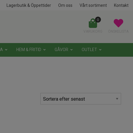
Lagerbutik & Öppettider
Om oss
Vårt sortiment
Kontakt
0
VARUKORG
ÖNSKELISTA
NA
HEM & FRITID
GÅVOR
OUTLET