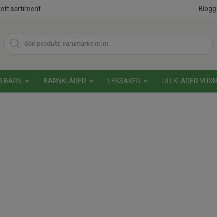
ett sortiment
Blogg
Products
search
R BARN
BARNKLÄDER
LEKSAKER
ULLKLÄDER VUX