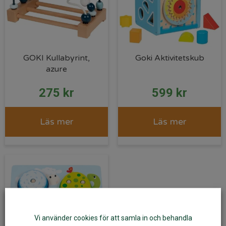
GOKI Kullabyrint,
Goki Aktivitetskub
azure
275
kr
599
kr
Läs mer
Läs mer
Vi använder cookies för att samla in och behandla