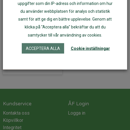
uppgifter som din IP-adress och information om hur
du använder webbplatsen för analys och statistik
samt för att ge dig en bättre upplevelse. Genom att
Färg- och
klicka på "Acceptera alla" bekräftar du att du
formsorteringsbräda
samtycker till vår användning av cookies.
189
kr
ACCEPTERA ALLA
Cookie inställningar
Läs mer
Kundservice
ÅF Login
Kontakta oss
Logga in
Köpvillkor
Integritet