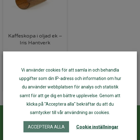
Kaffeskopa i oljad ek –
Iris Hantverk
95
kr
Vi använder cookies för att samla in och behandla
Lägg till i varukorg
uppgifter som din IP-adress och information om hur
du använder webbplatsen för analys och statistik
samt för att ge dig en bättre upplevelse. Genom att
klicka på "Acceptera alla" bekräftar du att du
samtycker till vår användning av cookies.
Kundservice
ÅF Login
ACCEPTERA ALLA
Cookie inställningar
Kontakta oss
Logga in
Köpvillkor