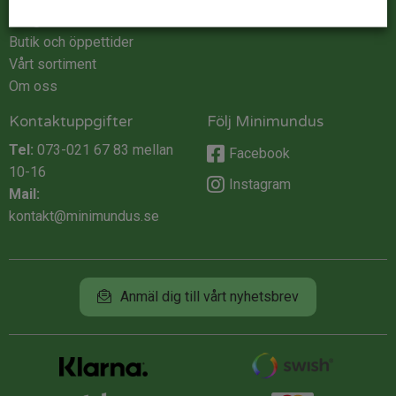
Integritet
Butik och öppettider
Vårt sortiment
Om oss
Kontaktuppgifter
Följ Minimundus
Tel:
073-021 67 83
mellan
Facebook
10-16
Instagram
Mail:
kontakt@minimundus.se
Anmäl dig till vårt nyhetsbrev