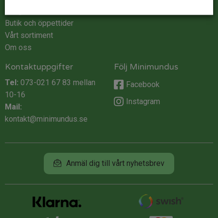
Integritet
Butik och öppettider
Vårt sortiment
Om oss
Kontaktuppgifter
Följ Minimundus
Tel:
073-021 67 83
mellan
Facebook
10-16
Instagram
Mail:
kontakt@minimundus.se
Anmäl dig till vårt nyhetsbrev