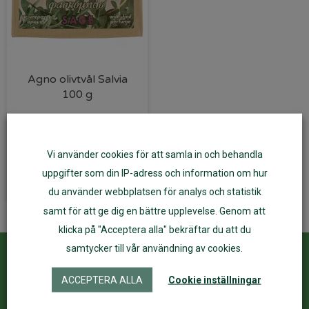
Agno olivtvål Salvia
100 g
28
kr
Vi använder cookies för att samla in och behandla
Läs mer
uppgifter som din IP-adress och information om hur
du använder webbplatsen för analys och statistik
samt för att ge dig en bättre upplevelse. Genom att
klicka på "Acceptera alla" bekräftar du att du
samtycker till vår användning av cookies.
Kundservice
ÅF Login
ACCEPTERA ALLA
Cookie inställningar
Kontakta oss
Logga in
Köpvillkor