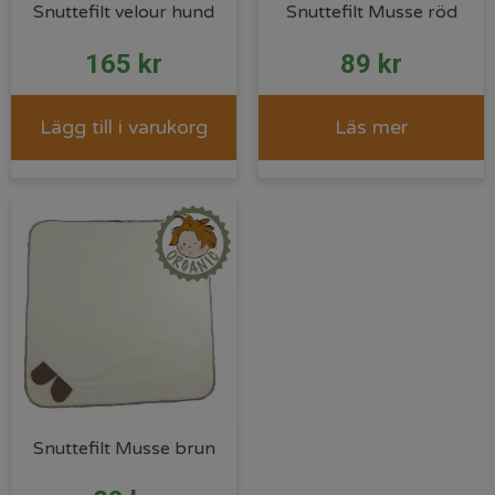
Snuttefilt velour hund
Snuttefilt Musse röd
165
kr
89
kr
Lägg till i varukorg
Läs mer
Snuttefilt Musse brun