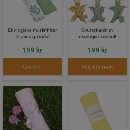
Ekologiska muslinfiltar
Snuttekanin av
2-pack grön/vit
ekologisk bomull
159
kr
199
kr
Läs mer
Välj alternativ