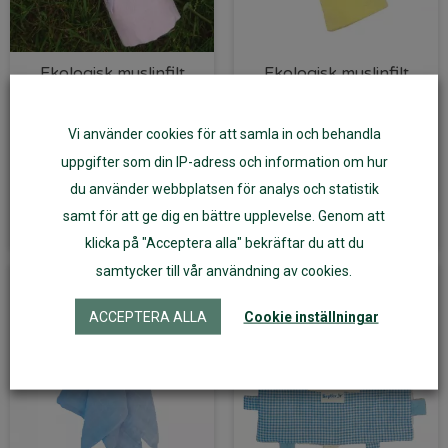
Ekologisk muslinfilt
Ekologisk muslinfilt
rosa 70×70 cm
75×75 cm gul
Vi använder cookies för att samla in och behandla
79
kr
59
kr
uppgifter som din IP-adress och information om hur
du använder webbplatsen för analys och statistik
Lägg till i varukorg
Lägg till i varukorg
samt för att ge dig en bättre upplevelse. Genom att
klicka på "Acceptera alla" bekräftar du att du
samtycker till vår användning av cookies.
ACCEPTERA ALLA
Cookie inställningar