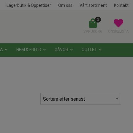
Lagerbutik & Öppettider
Om oss
Vårt sortiment
Kontakt
0
VARUKORG
ÖNSKELISTA
NA
HEM & FRITID
GÅVOR
OUTLET