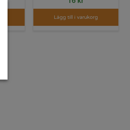
16
kr
rg
Lägg till i varukorg