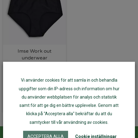
Imse Work out
underwear
träningstrosa svart
398
kr
Vi använder cookies för att samla in och behandla
uppgifter som din IP-adress och information om hur
Välj alternativ
du använder webbplatsen för analys och statistik
samt för att ge dig en bättre upplevelse. Genom att
klicka på "Acceptera alla" bekräftar du att du
samtycker till vår användning av cookies.
ACCEPTERA ALLA
Cookie inställningar