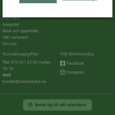
Kundservice
ÅF Login
Kontakta oss
Logga in
Köpvillkor
Integritet
Butik och öppettider
Vårt sortiment
Om oss
Kontaktuppgifter
Följ Minimundus
Tel:
073-021 67 83
mellan
Facebook
10-16
Instagram
Mail:
kontakt@minimundus.se
Anmäl dig till vårt nyhetsbrev