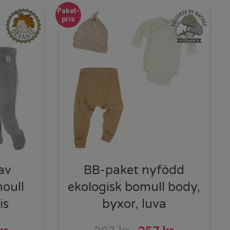
Paket-
pris
av
BB-paket nyfödd
noull
ekologisk bomull body,
is
byxor, luva