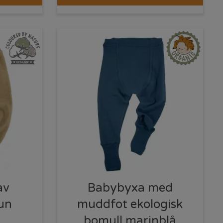
av
Babybyxa med
un
muddfot ekologisk
bomull marinblå