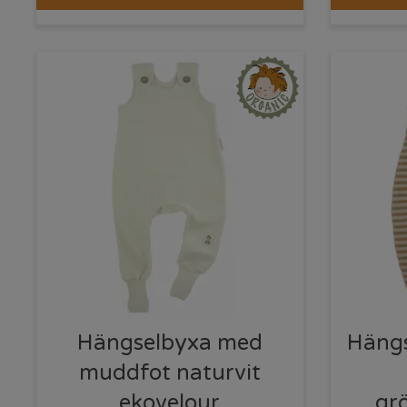
Hängselbyxa med
Hängs
muddfot naturvit
ekovelour
gr