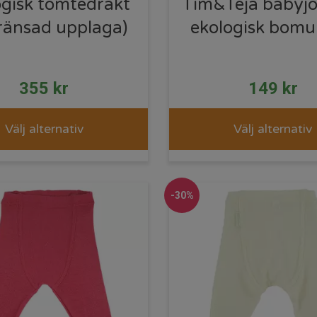
ogisk tomtedräkt
Tim&Teja babyj
ränsad upplaga)
ekologisk bomul
355
kr
149
kr
Välj alternativ
Välj alternativ
-30%