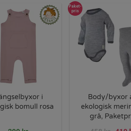
Paket-
pris
ängselbyxor i
Body/byxor 
gisk bomull rosa
ekologisk meri
grå, Paketpr