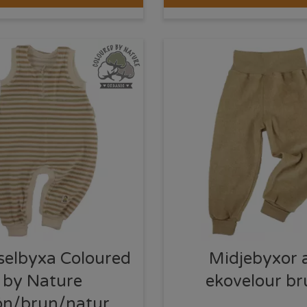
elbyxa Coloured
Midjebyxor 
by Nature
ekovelour br
ön/brun/natur