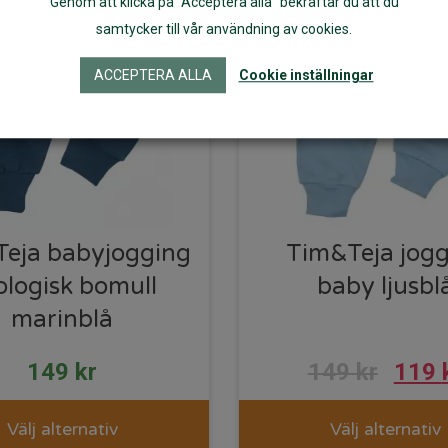
Genom att klicka på "Acceptera alla" bekräftar du att du
samtycker till vår användning av cookies.
ACCEPTERA ALLA
Cookie inställningar
eja babyjogging
Tim&Teja jog
ologisk bomull
baby ljusbl
marinblå
149
kr
149
kr
119
Välj alternativ
Välj alternativ