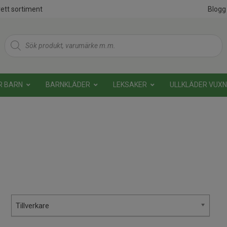
ett sortiment
Blogg
Products
search
R BARN
BARNKLÄDER
LEKSAKER
ULLKLÄDER VUX
Tillverkare