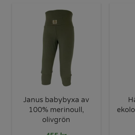
Janus babybyxa av
H
100% merinoull,
ekolo
olivgrön