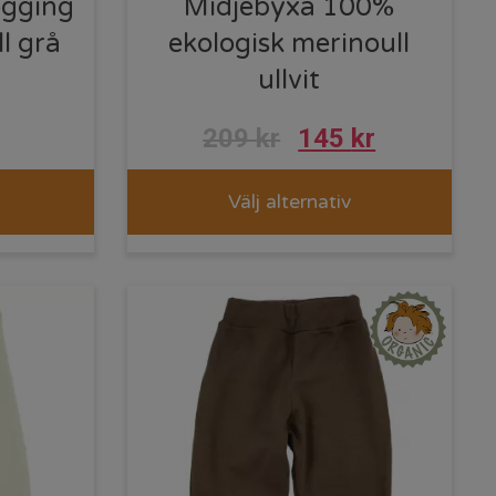
ogging
Midjebyxa 100%
l grå
ekologisk merinoull
ullvit
209
kr
145
kr
Välj alternativ