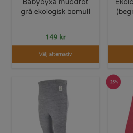
Babybyxa muddfot
Ekol
grå ekologisk bomull
(beg
149
kr
Välj alternativ
-25%