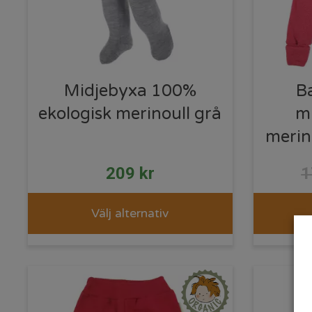
Midjebyxa 100%
B
ekologisk merinoull grå
m
merin
209
kr
Välj alternativ