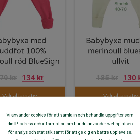
abybyxa med
Babybyxa mud
uddfot 100%
merinoull blue
oull röd BlueSign
ullvit
179
kr
134
kr
185
kr
130
Välj alternativ
Välj alternativ
Vi använder cookies för att samla in och behandla uppgifter som
din IP-adress och information om hur du använder webbplatsen
-20%
för analys och statistik samt för att ge dig en bättre upplevelse.