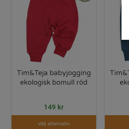
Tim&Teja babyjogging
Tim&T
ekologisk bomull röd
ek
149
kr
Välj alternativ