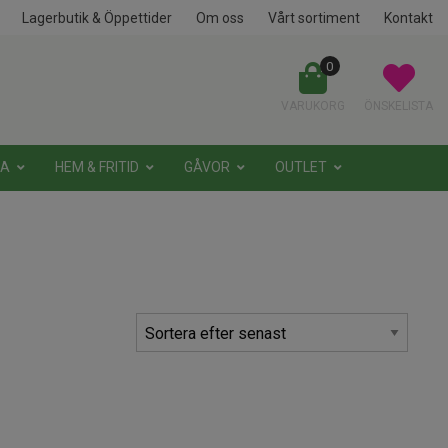
Lagerbutik & Öppettider
Om oss
Vårt sortiment
Kontakt
0
VARUKORG
ÖNSKELISTA
NA
HEM & FRITID
GÅVOR
OUTLET