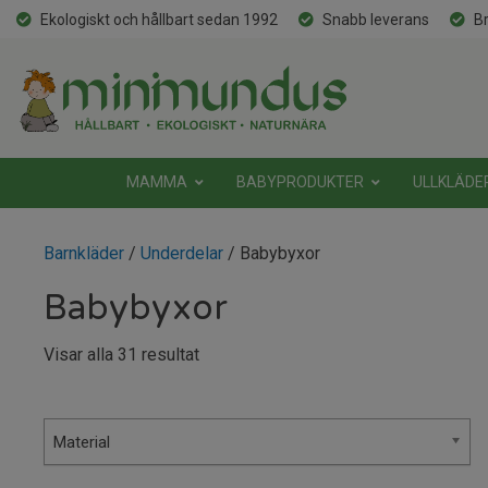
Ekologiskt och hållbart sedan 1992
Snabb leverans
Br
MAMMA
BABYPRODUKTER
ULLKLÄDE
Barnkläder
/
Underdelar
/ Babybyxor
Babybyxor
Sortera
Visar alla 31 resultat
efter
senaste
Material