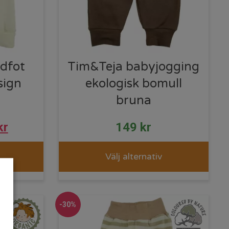
dfot
Tim&Teja babyjogging
sign
ekologisk bomull
bruna
kr
149
kr
Välj alternativ
-30%