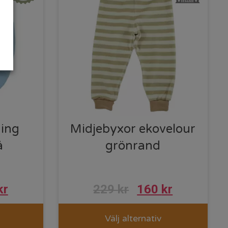
ging
Midjebyxor ekovelour
å
grönrand
kr
229
kr
160
kr
Välj alternativ