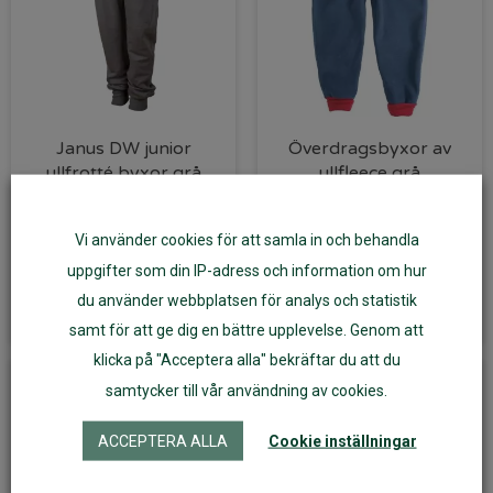
Janus DW junior
Överdragsbyxor av
ullfrotté byxor grå
ullfleece grå
629
kr
440
kr
359
kr
Vi använder cookies för att samla in och behandla
uppgifter som din IP-adress och information om hur
Välj alternativ
Välj alternativ
du använder webbplatsen för analys och statistik
samt för att ge dig en bättre upplevelse. Genom att
klicka på "Acceptera alla" bekräftar du att du
-30%
samtycker till vår användning av cookies.
ACCEPTERA ALLA
Cookie inställningar