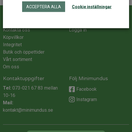
ACCEPTERA ALLA
Cookie inställningar
Kundservice
ÅF Login
Kontakta oss
Logga in
Köpvillkor
Integritet
Butik och öppettider
Vårt sortiment
Om oss
Kontaktuppgifter
Följ Minimundus
Tel:
073-021 67 83
mellan
Facebook
10-16
Instagram
Mail:
kontakt@minimundus.se