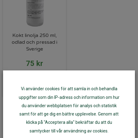
Kokt linolja 250 ml,
odlad och pressad i
Sverige
75
kr
Lägg till i varukorg
Vi använder cookies för att samla in och behandla
uppgifter som din IP-adress och information om hur
du använder webbplatsen för analys och statistik
Här hittar du hållbara och ekologiska barnmöbler som är
samt för att ge dig en bättre upplevelse. Genom att
tillverkade i Sverige av svensk furu.
klicka på "Acceptera alla" bekräftar du att du
samtycker till vår användning av cookies.