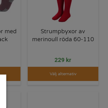
or med
Strumpbyxor av
ack
merinoull röda 60-110
229
kr
Välj alternativ