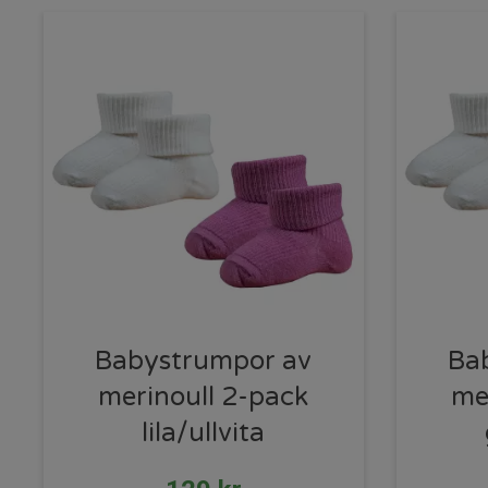
Babystrumpor av
Ba
merinoull 2-pack
me
lila/ullvita