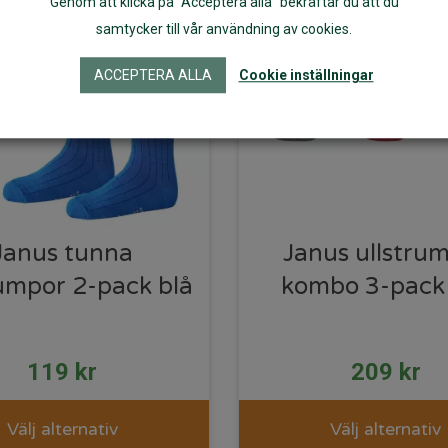
Genom att klicka på "Acceptera alla" bekräftar du att du
samtycker till vår användning av cookies.
ACCEPTERA ALLA
Cookie inställningar
Janus tunna
Janus ullstru
rumpor 2-pack blå
kombo 3-pack
119
kr
209
kr
Välj alternativ
Välj alternativ