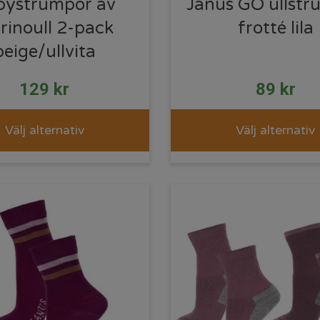
bystrumpor av
Janus GO ullstr
rinoull 2-pack
frotté lila
beige/ullvita
129
kr
89
kr
Välj alternativ
Välj alternativ