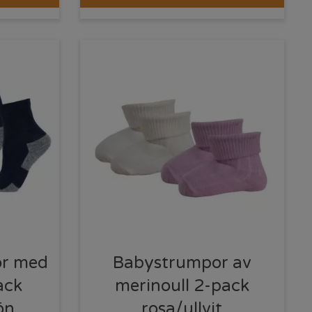
or med
Babystrumpor av
ack
merinoull 2-pack
ön
rosa/ullvit