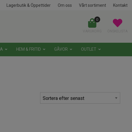
Lagerbutik & Öppettider
Om oss
Vårt sortiment
Kontakt
0
VARUKORG
ÖNSKELISTA
NA
HEM & FRITID
GÅVOR
OUTLET