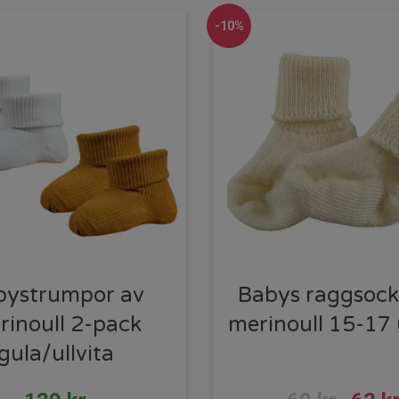
-10%
bystrumpor av
Babys raggsock
rinoull 2-pack
merinoull 15-17 u
gula/ullvita