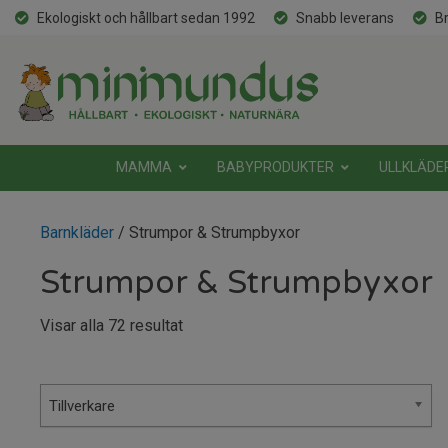
Ekologiskt och hållbart sedan 1992
Snabb leverans
Br
MAMMA
BABYPRODUKTER
ULLKLÄDE
Barnkläder
/ Strumpor & Strumpbyxor
Strumpor & Strumpbyxor
Sortera
Visar alla 72 resultat
efter
senaste
Tillverkare