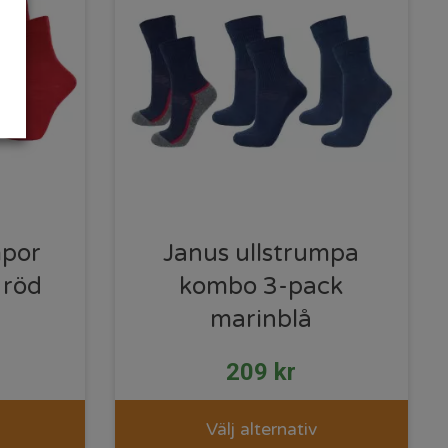
mpor
Janus ullstrumpa
 röd
kombo 3-pack
marinblå
209
kr
Välj alternativ