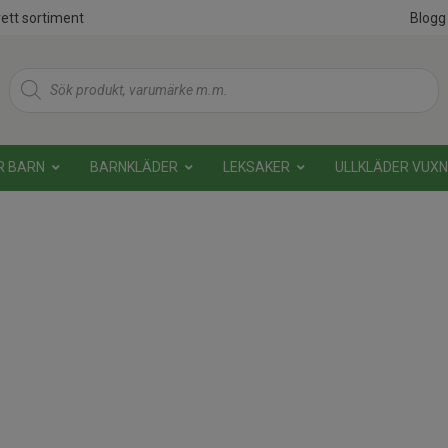
ett sortiment
Blogg
Products
search
R BARN
BARNKLÄDER
LEKSAKER
ULLKLÄDER VUX