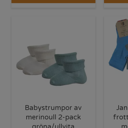
Babystrumpor av
Jan
merinoull 2-pack
frot
gröna/ullvita
m