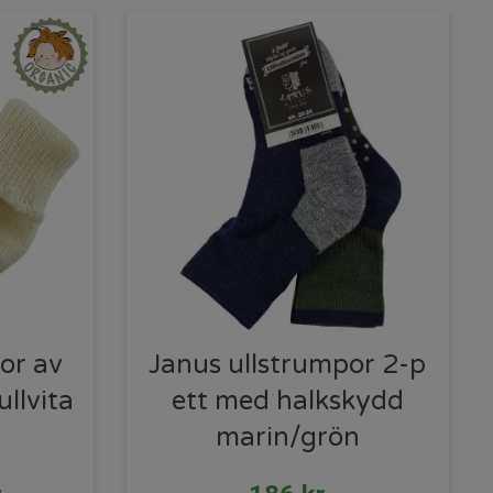
or av
Janus ullstrumpor 2-p
llvita
ett med halkskydd
marin/grön