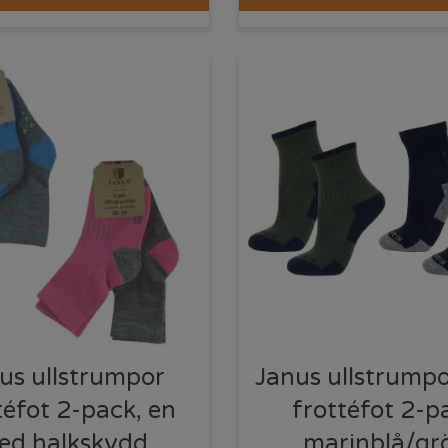
us ullstrumpor
Janus ullstrump
téfot 2-pack, en
frottéfot 2-p
ed halkskydd
marinblå/gr