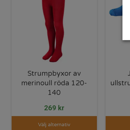
Strumpbyxor av
merinoull röda 120-
ullst
140
269
kr
Välj alternativ