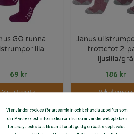
nus GO tunna
Janus ullstrump
lstrumpor lila
frottéfot 2-p
ljuslila/grå
69
kr
186
kr
Välj alternativ
Välj alternativ
Vi använder cookies för att samla in och behandla uppgifter som
din IP-adress och information om hur du använder webbplatsen
för analys och statistik samt för att ge dig en bättre upplevelse.