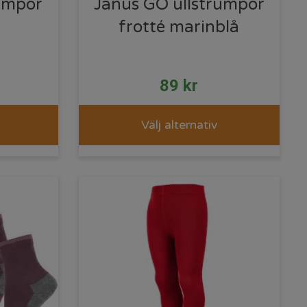
umpor
Janus GO ullstrumpor
frotté marinblå
89
kr
Välj alternativ