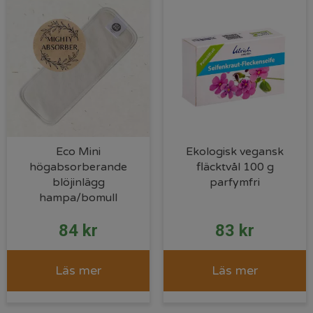
Eco Mini
Ekologisk vegansk
högabsorberande
fläcktvål 100 g
blöjinlägg
parfymfri
hampa/bomull
84
kr
83
kr
Läs mer
Läs mer