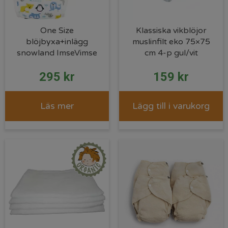
One Size
Klassiska vikblöjor
blöjbyxa+inlägg
muslinfilt eko 75×75
snowland ImseVimse
cm 4-p gul/vit
295
kr
159
kr
Läs mer
Lägg till i varukorg