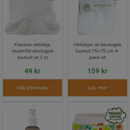
Klassisk vikblöja,
Vikblöjor av ekologisk
muslinfilt ekologisk
bomull 75×75 cm 4-
bomull vit 1 st
pack vit
49
kr
159
kr
Välj alternativ
Läs mer