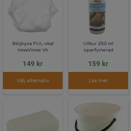
Blöjbyxa PUL-skal
Ullkur 250 ml
ImseVimse Vit
oparfymerad
149
kr
159
kr
Välj alternativ
Läs mer