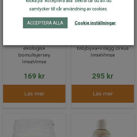
klicka på "Acceptera alla" bekräftar du att du
samtycker till vår användning av cookies.
ACCEPTERA ALLA
Cookie inställningar
One Size inlägg
One Size
ekologisk
blöjbyxa+inlägg cirkus
bomullsjersey
ImseVimse
ImseVimse
169
kr
295
kr
Läs mer
Läs mer