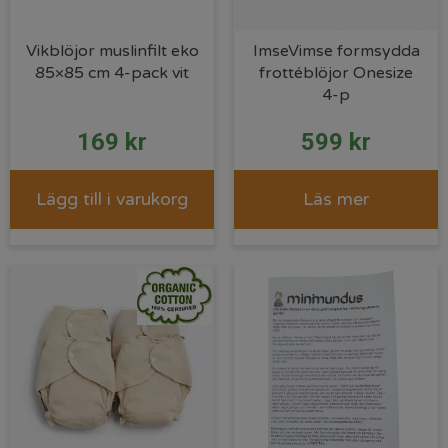
Vikblöjor muslinfilt eko
ImseVimse formsydda
85×85 cm 4-pack vit
frottéblöjor Onesize
4-p
169
kr
599
kr
Lägg till i varukorg
Läs mer