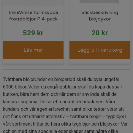
ImseVimse formsydda
Stickbeskrivning
frottéblöjor P 4-pack
blöjbyxor
529
kr
20
kr
Läs mer
Lägg till i varukorg
Tvättbara blöjorUnder en blöjperiod skall du byta ungefär
6000 blöjor. Väljer du engångsblöjor skall du köpa dessa i
butiken, bära hem dem och när dem är använda skall de
kastas i soporna. Det är ett enormt resursslöseri. Våra
kunders och vår egen erfarenhet samt olika tester visar att
det finns ett utmärkt alternativ – tvättbara blöjor – tygblöjor.I
vårt sortiment hittar du flera olika tygblöjor och blöjbyxor. Var
och en med sina speciella egenskaper samt några olika