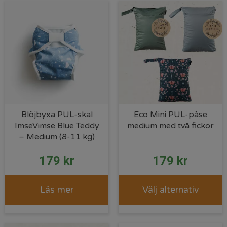
Blöjbyxa PUL-skal
Eco Mini PUL-påse
ImseVimse Blue Teddy
medium med två fickor
– Medium (8-11 kg)
179
kr
179
kr
Läs mer
Välj alternativ