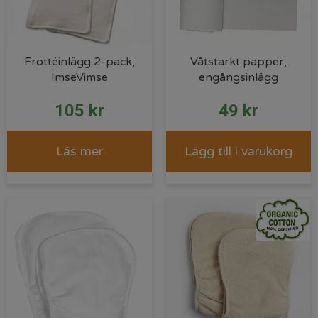
Frottéinlägg 2-pack,
Våtstarkt papper,
ImseVimse
engångsinlägg
105
kr
49
kr
Läs mer
Lägg till i varukorg