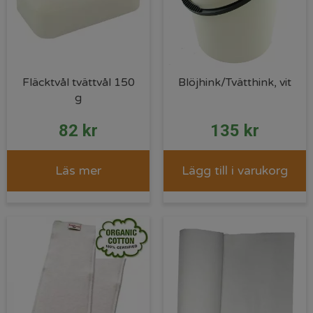
Fläcktvål tvättvål 150
Blöjhink/Tvätthink, vit
g
82
kr
135
kr
Läs mer
Lägg till i varukorg