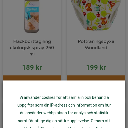
Fläckborttagning
Potträningsbyxa
ekologisk spray 250
Woodland
ml
189
kr
199
kr
Läs mer
Välj alternativ
Vi använder cookies för att samla in och behandla
uppgifter som din IP-adress och information om hur
du använder webbplatsen för analys och statistik
samt för att ge dig en bättre upplevelse. Genom att