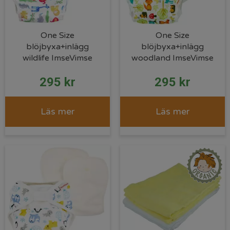
One Size
One Size
blöjbyxa+inlägg
blöjbyxa+inlägg
wildlife ImseVimse
woodland ImseVimse
295
kr
295
kr
Läs mer
Läs mer