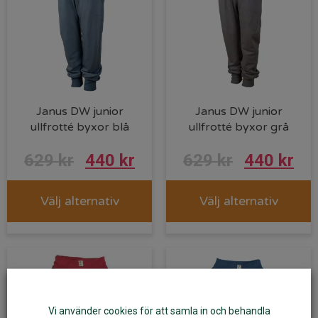
Janus DW junior
Janus DW junior
ullfrotté byxor blå
ullfrotté byxor grå
629
kr
440
kr
629
kr
440
kr
Välj alternativ
Välj alternativ
Vi använder cookies för att samla in och behandla