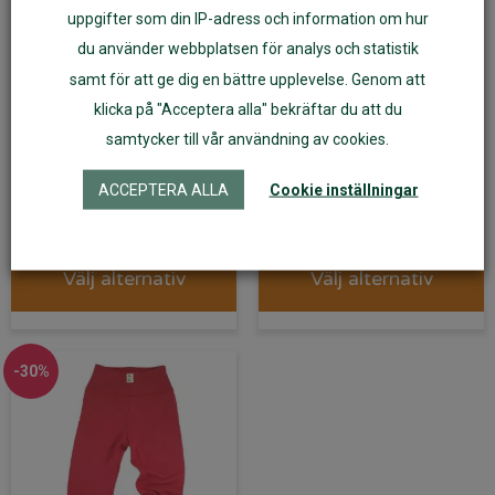
uppgifter som din IP-adress och information om hur
du använder webbplatsen för analys och statistik
samt för att ge dig en bättre upplevelse. Genom att
klicka på "Acceptera alla" bekräftar du att du
Överdragsbyxor av
Överdragsbyxor av
samtycker till vår användning av cookies.
ullfleece grå
ullfleece röd
ACCEPTERA ALLA
Cookie inställningar
359
kr
359
kr
Välj alternativ
Välj alternativ
-30%