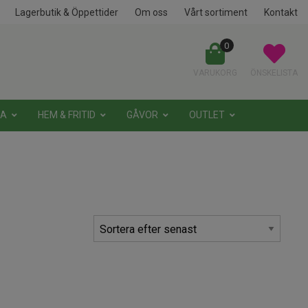
Lagerbutik & Öppettider
Om oss
Vårt sortiment
Kontakt
0
VARUKORG
ÖNSKELISTA
NA
HEM & FRITID
GÅVOR
OUTLET