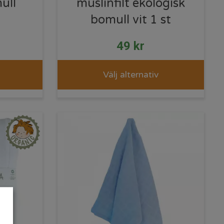
ull
muslinfilt ekologisk
bomull vit 1 st
49
kr
Välj alternativ