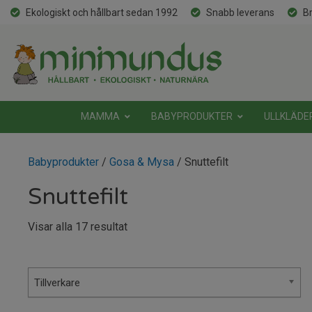
Ekologiskt och hållbart sedan 1992
Snabb leverans
Br
MAMMA
BABYPRODUKTER
ULLKLÄDE
Babyprodukter
/
Gosa & Mysa
/ Snuttefilt
Snuttefilt
Sortera
Visar alla 17 resultat
efter
senaste
Tillverkare