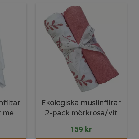
filtar
Ekologiska muslinfiltar
time
2-pack mörkrosa/vit
159
kr