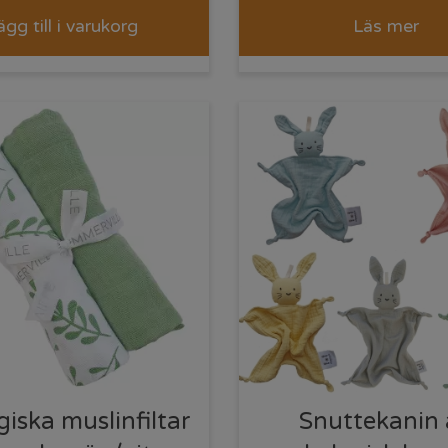
ägg till i varukorg
Läs mer
giska muslinfiltar
Snuttekanin 