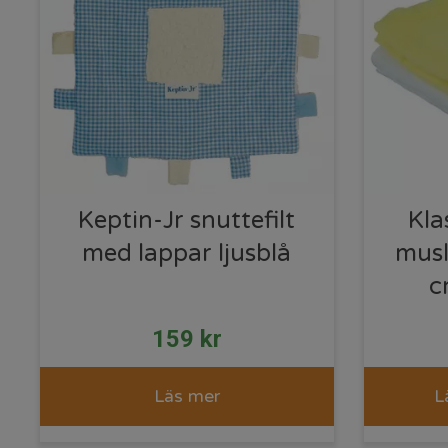
Keptin-Jr snuttefilt
Kla
med lappar ljusblå
musl
c
159
kr
Läs mer
L