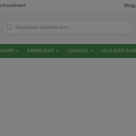
ett sortiment
Blogg
Products
search
R BARN
BARNKLÄDER
LEKSAKER
ULLKLÄDER VUX