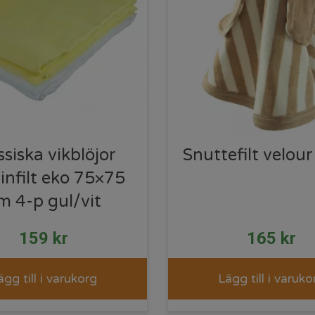
ssiska vikblöjor
Snuttefilt velou
infilt eko 75×75
m 4-p gul/vit
159
kr
165
kr
ägg till i varukorg
Lägg till i varuko