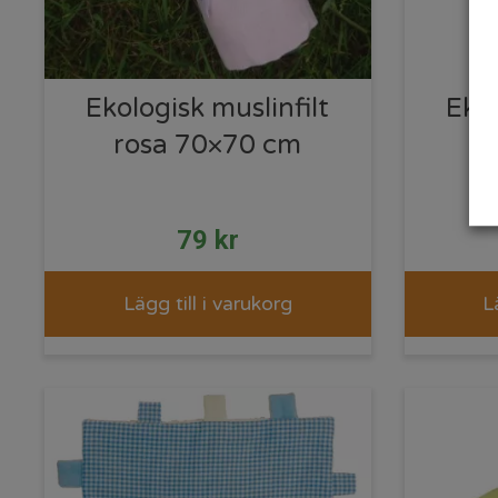
Ekologisk muslinfilt
Ekol
rosa 70×70 cm
7
79
kr
Lägg till i varukorg
L