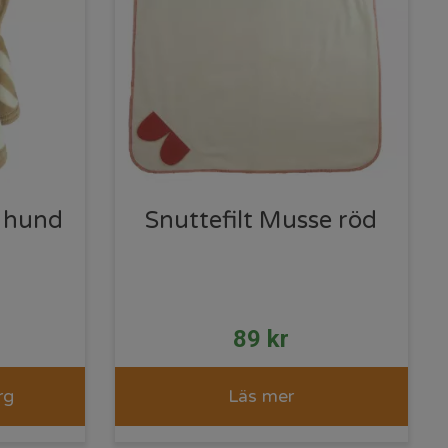
r hund
Snuttefilt Musse röd
89
kr
rg
Läs mer