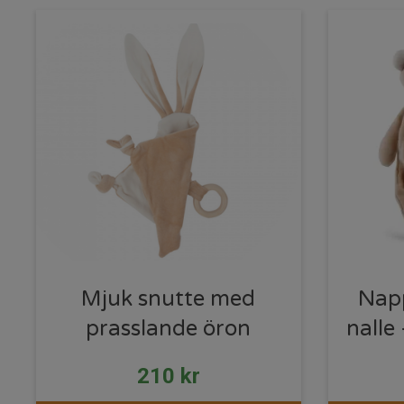
Mjuk snutte med
Napp
prasslande öron
nalle
210
kr