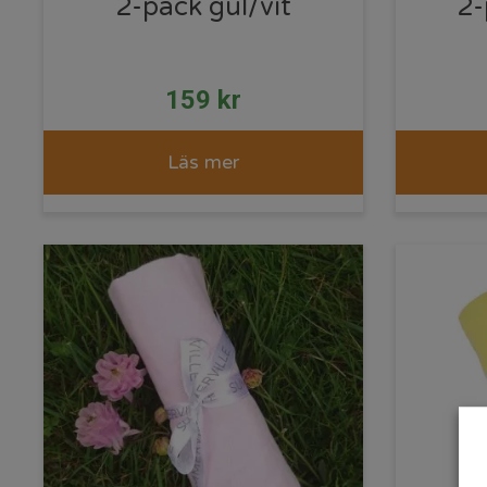
2-pack gul/vit
2-
159
kr
Läs mer