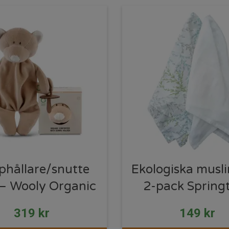
hållare/snutte
Ekologiska muslin
 – Wooly Organic
2-pack Spring
319
kr
149
kr