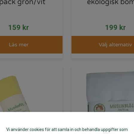
pack grön/vit
ekologisk bom
159
kr
199
kr
Läs mer
Välj alternativ
Vi använder cookies för att samla in och behandla uppgifter som