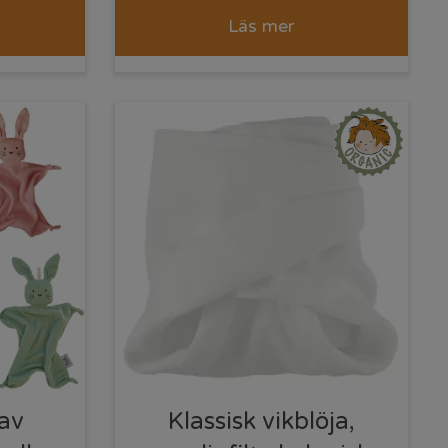
Läs mer
av
Klassisk vikblöja,