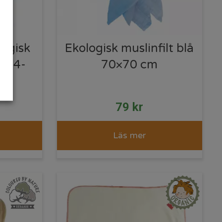
logisk
Ekologisk muslinfilt blå
cm 4-
70×70 cm
79
kr
Läs mer