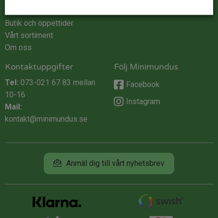
Integritet
Butik och öppettider
Vårt sortiment
Om oss
Kontaktuppgifter
Följ Minimundus
Tel:
073-021 67 83
mellan
Facebook
10-16
Instagram
Mail:
kontakt@minimundus.se
Anmäl dig till vårt nyhetsbrev