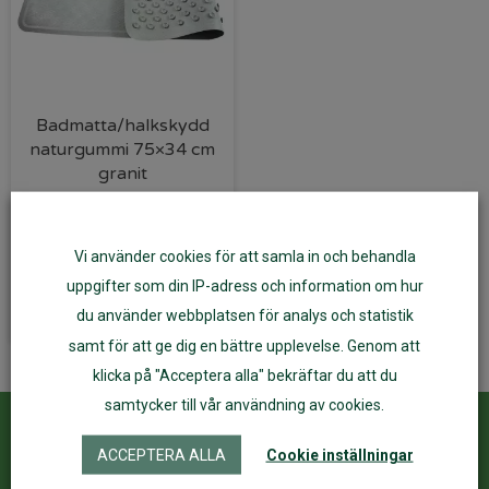
Badmatta/halkskydd
naturgummi 75×34 cm
granit
430
kr
Vi använder cookies för att samla in och behandla
Lägg till i varukorg
uppgifter som din IP-adress och information om hur
du använder webbplatsen för analys och statistik
samt för att ge dig en bättre upplevelse. Genom att
klicka på "Acceptera alla" bekräftar du att du
samtycker till vår användning av cookies.
Kundservice
ÅF Login
ACCEPTERA ALLA
Cookie inställningar
Kontakta oss
Logga in