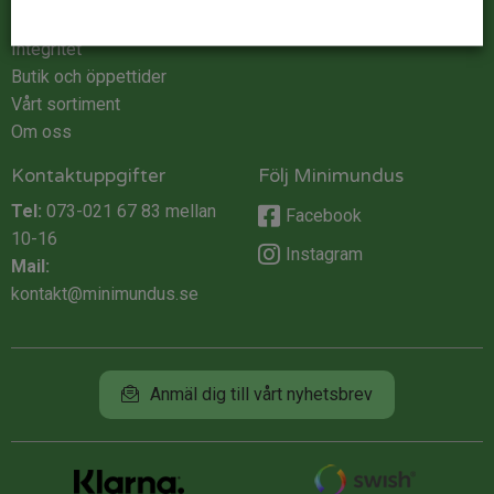
Köpvillkor
Integritet
Butik och öppettider
Vårt sortiment
Om oss
Kontaktuppgifter
Följ Minimundus
Tel:
073-021 67 83
mellan
Facebook
10-16
Instagram
Mail:
kontakt@minimundus.se
Anmäl dig till vårt nyhetsbrev