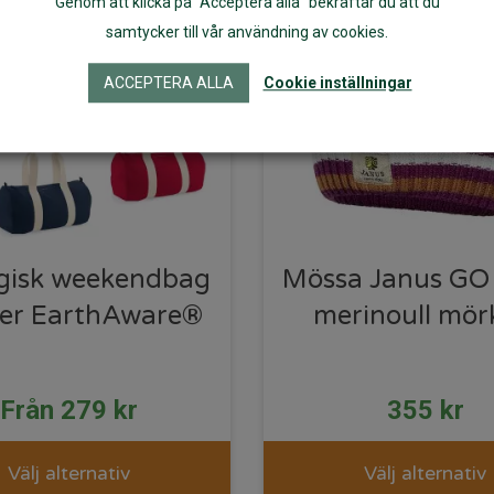
Genom att klicka på "Acceptera alla" bekräftar du att du
samtycker till vår användning av cookies.
ACCEPTERA ALLA
Cookie inställningar
gisk weekendbag
Mössa Janus GO
iter EarthAware®
merinoull mörk
Från
279
kr
355
kr
Välj alternativ
Välj alternativ