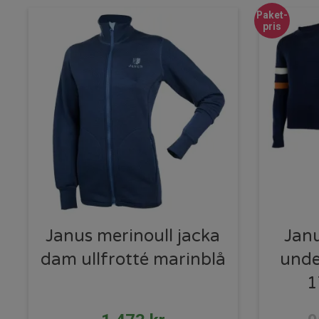
Paket-
pris
Janus merinoull jacka
Jan
dam ullfrotté marinblå
unde
1