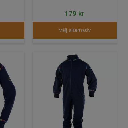
179
kr
Välj alternativ