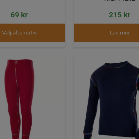
69
kr
215
kr
Välj alternativ
Läs mer