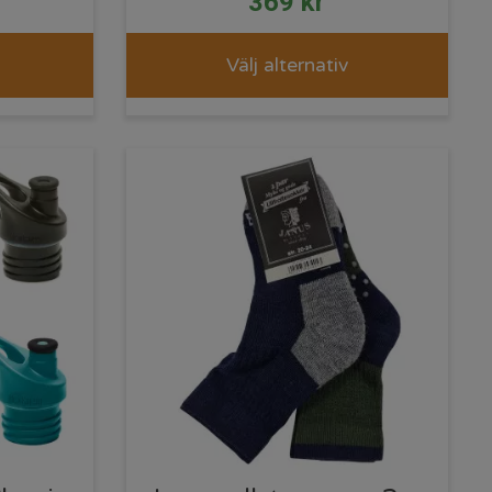
369
kr
Välj alternativ