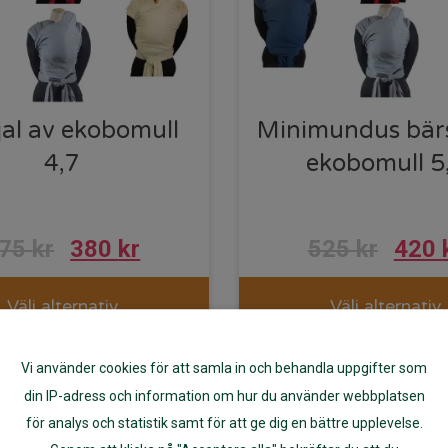
jal av ekobomull
Minimundus bärs
4,7
ekobomull 5
475
kr
380
kr
525
kr
420
Välj alternativ
Välj alternativ
Vi använder cookies för att samla in och behandla uppgifter som
din IP-adress och information om hur du använder webbplatsen
för analys och statistik samt för att ge dig en bättre upplevelse.