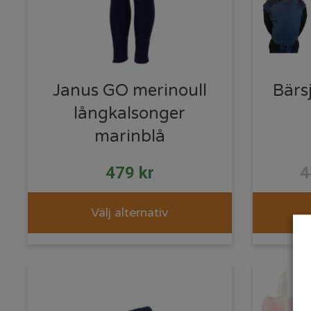
Janus GO merinoull
Bärs
långkalsonger
marinblå
479
kr
Välj alternativ