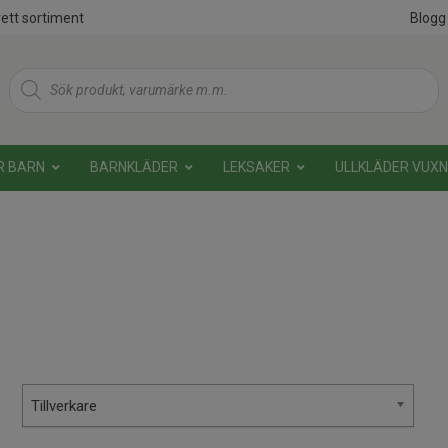
ett sortiment
Blogg
Products
search
R BARN
BARNKLÄDER
LEKSAKER
ULLKLÄDER VUX
Tillverkare