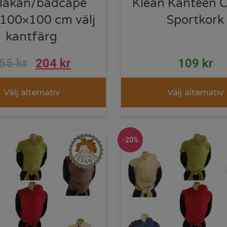
lakan/badcape
Klean Kanteen C
100×100 cm välj
Sportkork
kantfärg
255
kr
204
kr
109
kr
Välj alternativ
Välj alternativ
-20%