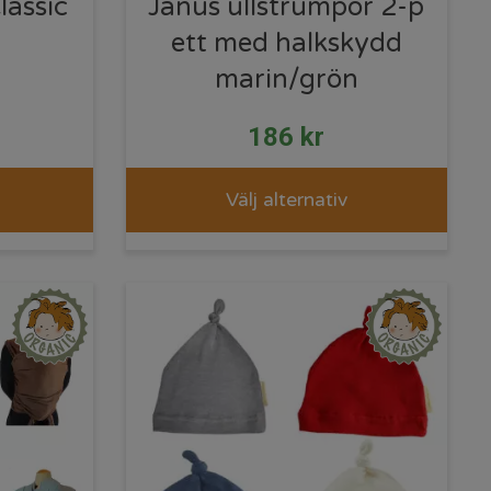
lassic
Janus ullstrumpor 2-p
ett med halkskydd
marin/grön
186
kr
Välj alternativ