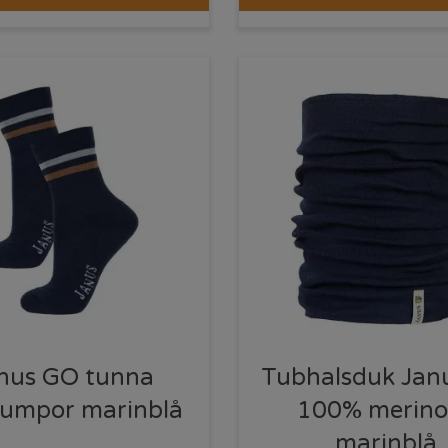
nus GO tunna
Tubhalsduk Jan
trumpor marinblå
100% merino
marinblå