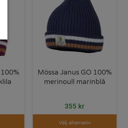
 100%
Mössa Janus GO 100%
lila
merinoull marinblå
355
kr
Välj alternativ