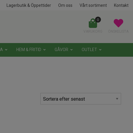
Lagerbutik & Öppettider
Om oss
Vårt sortiment
Kontakt
0
VARUKORG
ÖNSKELISTA
NA
HEM & FRITID
GÅVOR
OUTLET