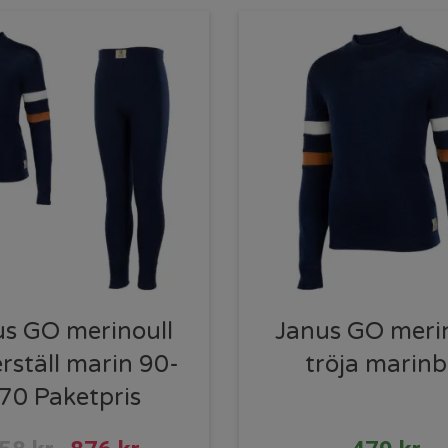
us GO merinoull
Janus GO merin
rställ marin 90-
tröja marinb
70 Paketpris