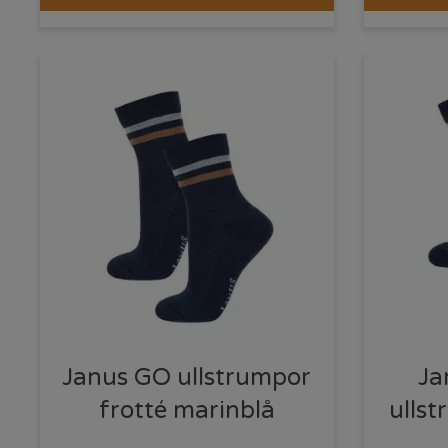
Janus GO ullstrumpor
Ja
frotté marinblå
ulls