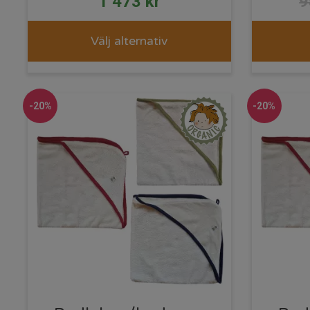
1 473
kr
Välj alternativ
-20%
-20%