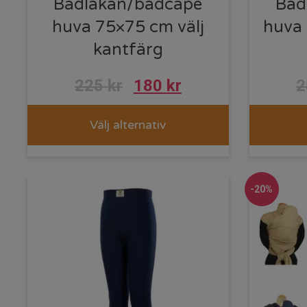
Badlakan/badcape
Bad
huva 75×75 cm välj
huva 
kantfärg
225
kr
180
kr
Välj alternativ
-20%