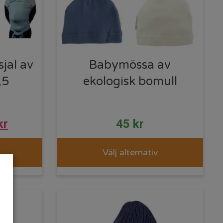
jal av
Babymössa av
,5
ekologisk bomull
kr
45
kr
Välj alternativ