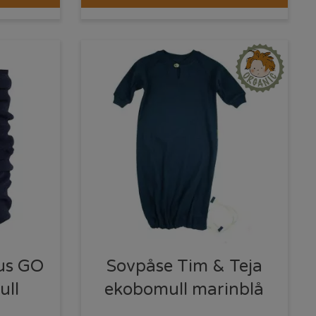
us GO
Sovpåse Tim & Teja
ull
ekobomull marinblå