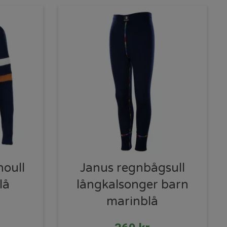
oull
Janus regnbågsull
lå
långkalsonger barn
marinblå