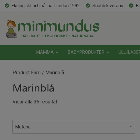
Ekologiskt och hållbart sedan 1992
Snabb leverans
Br
MAMMA
BABYPRODUKTER
ULLKLÄDE
Produkt Färg / Marinblå
Marinblå
Sortera
Visar alla 36 resultat
efter
senaste
Material