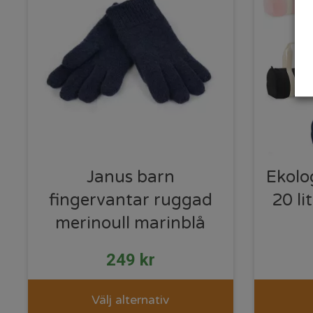
Janus barn
Ekolo
fingervantar ruggad
20 l
merinoull marinblå
249
kr
Välj alternativ