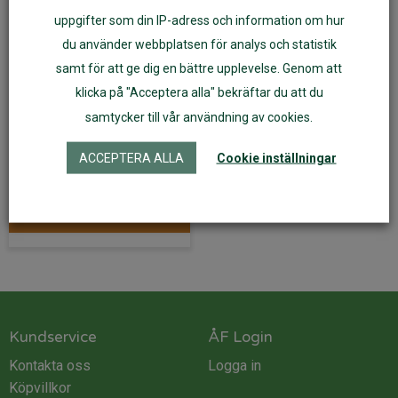
uppgifter som din IP-adress och information om hur
du använder webbplatsen för analys och statistik
samt för att ge dig en bättre upplevelse. Genom att
Pläd KURBITSBLOM
140 x 170 cm –
klicka på "Acceptera alla" bekräftar du att du
Ekelund
samtycker till vår användning av cookies.
1 499
kr
ACCEPTERA ALLA
Cookie inställningar
Lägg till i varukorg
Kundservice
ÅF Login
Kontakta oss
Logga in
Köpvillkor