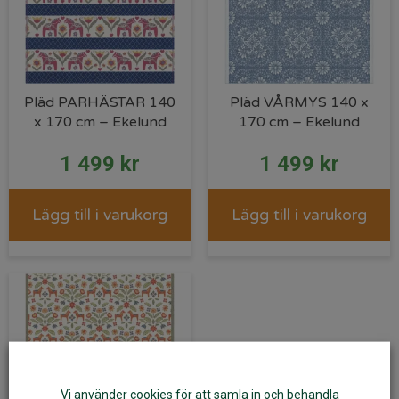
Pläd PARHÄSTAR 140
Pläd VÅRMYS 140 x
x 170 cm – Ekelund
170 cm – Ekelund
1 499
kr
1 499
kr
Lägg till i varukorg
Lägg till i varukorg
Vi använder cookies för att samla in och behandla