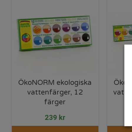
ÖkoNORM ekologiska
ÖkoN
vattenfärger, 12
vatte
färger
239
kr