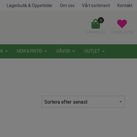
Lagerbutik & Öppettider
Om oss
Vårt sortiment
Kontakt
0
VARUKORG
ÖNSKELISTA
NA
HEM & FRITID
GÅVOR
OUTLET