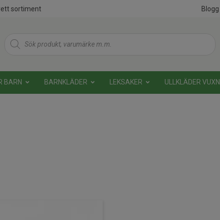
ett sortiment
Blogg
Products
search
R BARN
BARNKLÄDER
LEKSAKER
ULLKLÄDER VUX