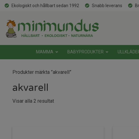
Ekologiskt och hållbart sedan 1992
Snabb leverans
Br
MAMMA
BABYPRODUKTER
ULLKLÄDE
Produkter märkta ”akvarell”
akvarell
Sortera
Visar alla 2 resultat
efter
senaste