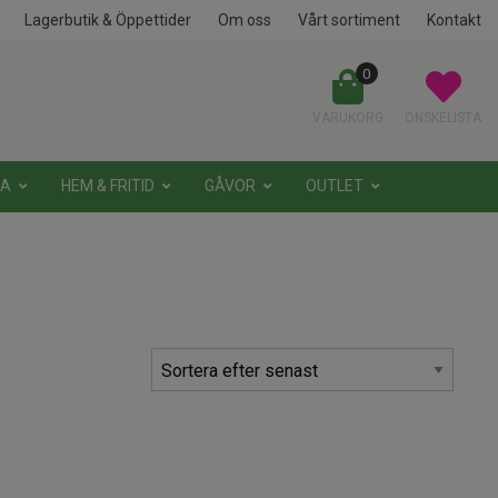
Lagerbutik & Öppettider
Om oss
Vårt sortiment
Kontakt
0
VARUKORG
ÖNSKELISTA
NA
HEM & FRITID
GÅVOR
OUTLET