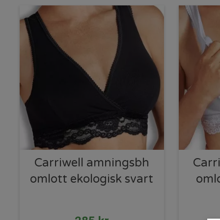
Carriwell amningsbh
Carr
omlott ekologisk svart
omlo