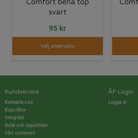
Comfort behå top
Comf
svart
95
kr
Välj alternativ
Kundservice
ÅF Login
Kontakta oss
Logga in
Köpvillkor
Integritet
Butik och öppettider
Vårt sortiment