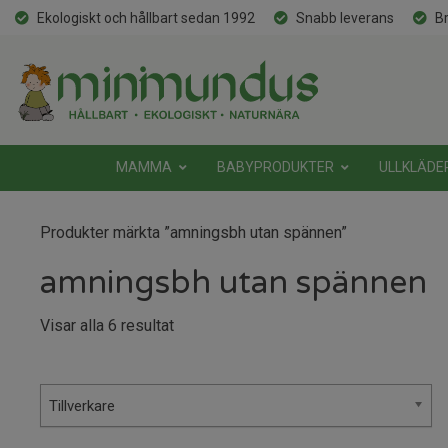
Ekologiskt och hållbart sedan 1992
Snabb leverans
Br
MAMMA
BABYPRODUKTER
ULLKLÄDE
Produkter märkta ”amningsbh utan spännen”
amningsbh utan spännen
Sortera
Visar alla 6 resultat
efter
senaste
Tillverkare