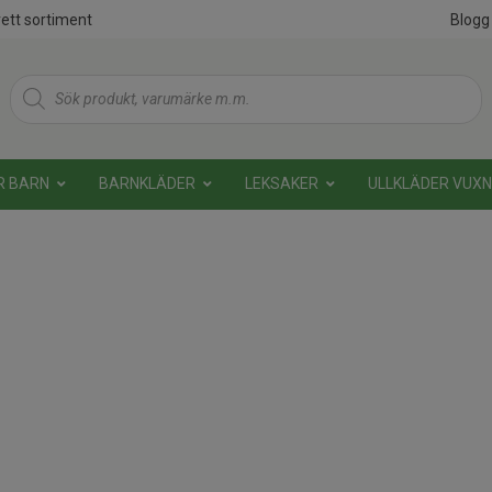
ett sortiment
Blogg
Products
search
R BARN
BARNKLÄDER
LEKSAKER
ULLKLÄDER VUX