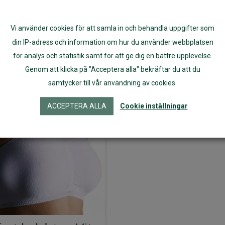
285
kr
579
kr
Välj alternativ
Välj alternativ
Vi använder cookies för att samla in och behandla uppgifter som
din IP-adress och information om hur du använder webbplatsen
för analys och statistik samt för att ge dig en bättre upplevelse.
Genom att klicka på "Acceptera alla" bekräftar du att du
samtycker till vår användning av cookies.
ACCEPTERA ALLA
Cookie inställningar