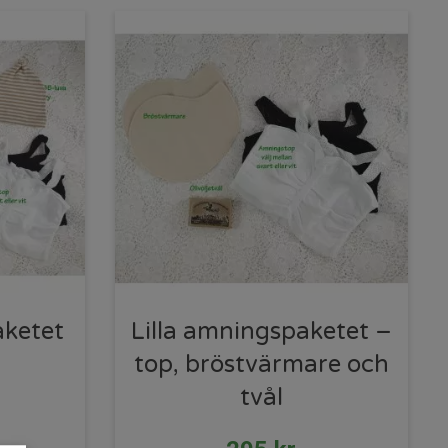
aketet
Lilla amningspaketet –
top, bröstvärmare och
tvål