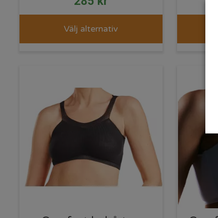
285
kr
Välj alternativ