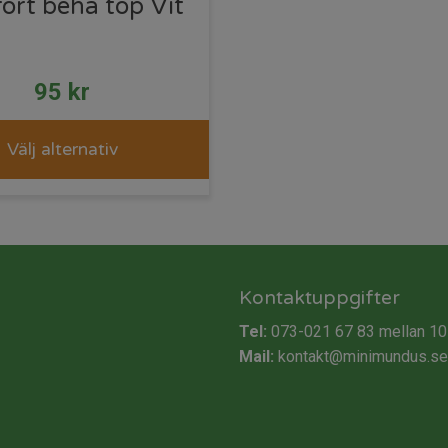
ort behå top Vit
95
kr
Välj alternativ
Kontaktuppgifter
Tel:
073-021 67 83
mellan 10
Mail:
kontakt@minimundus.se