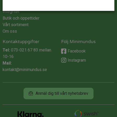
Köpvillkor
Integritet
Butik och öppettider
Vårt sortiment
Om oss
Kontaktuppgifter
Följ Minimundus
Tel:
073-021 67 83
mellan
Facebook
10-16
Instagram
Mail:
kontakt@minimundus.se
Anmäl dig till vårt nyhetsbrev