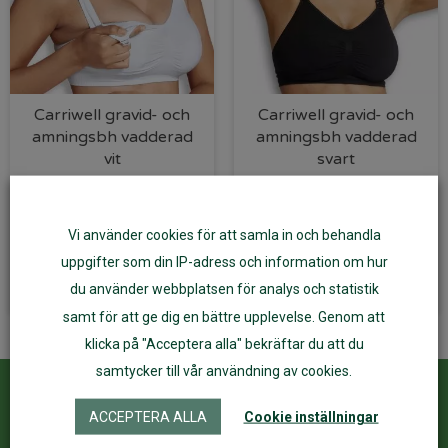
Carriwell gravid- och
Carriwell gravid- och
amningsbh vadderad
amningsbh vadderad
vit
svart
499
kr
499
kr
Vi använder cookies för att samla in och behandla
Välj alternativ
Välj alternativ
uppgifter som din IP-adress och information om hur
du använder webbplatsen för analys och statistik
samt för att ge dig en bättre upplevelse. Genom att
klicka på "Acceptera alla" bekräftar du att du
samtycker till vår användning av cookies.
Kundservice
ÅF Login
ACCEPTERA ALLA
Cookie inställningar
Kontakta oss
Logga in