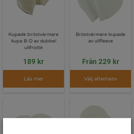
Kupade bröstvärmare
Bröstvärmare kupade
kupa B-D av dubbel
av ullfleece
ullfrotté
189
kr
Från
229
kr
Läs mer
Välj alternativ