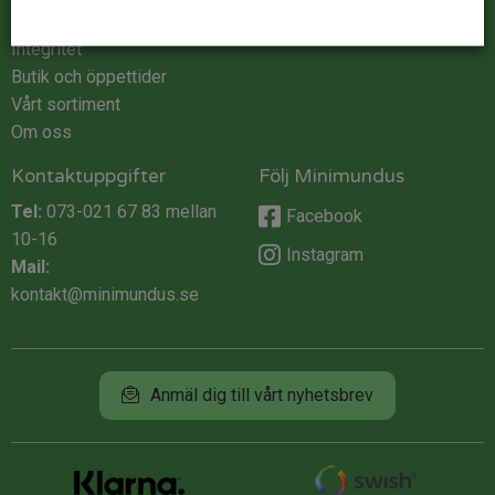
Köpvillkor
Integritet
Butik och öppettider
Vårt sortiment
Om oss
Kontaktuppgifter
Följ Minimundus
Tel:
073-021 67 83
mellan
Facebook
10-16
Instagram
Mail:
kontakt@minimundus.se
Anmäl dig till vårt nyhetsbrev