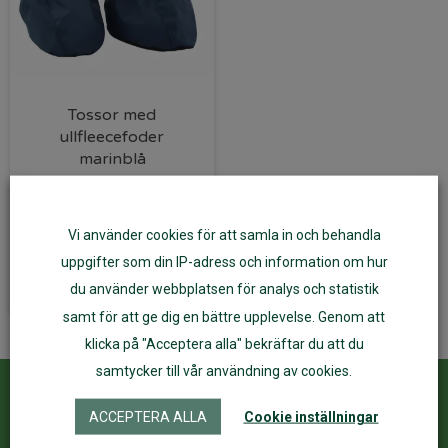
Tossor med
ullfleecefoder
marinblå
345
kr
Vi använder cookies för att samla in och behandla
Välj alternativ
uppgifter som din IP-adress och information om hur
du använder webbplatsen för analys och statistik
samt för att ge dig en bättre upplevelse. Genom att
klicka på "Acceptera alla" bekräftar du att du
samtycker till vår användning av cookies.
Kundservice
ÅF Login
ACCEPTERA ALLA
Cookie inställningar
Kontakta oss
Logga in