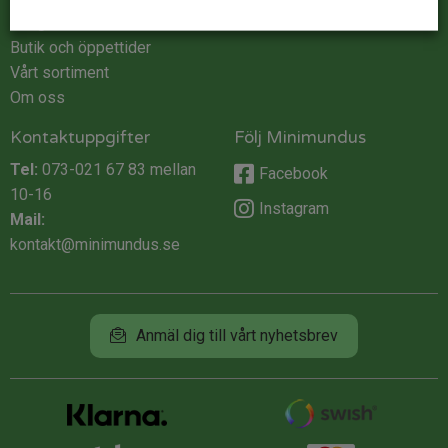
Integritet
Butik och öppettider
Vårt sortiment
Om oss
Kontaktuppgifter
Följ Minimundus
Tel:
073-021 67 83
mellan
Facebook
10-16
Instagram
Mail:
kontakt@minimundus.se
Anmäl dig till vårt nyhetsbrev