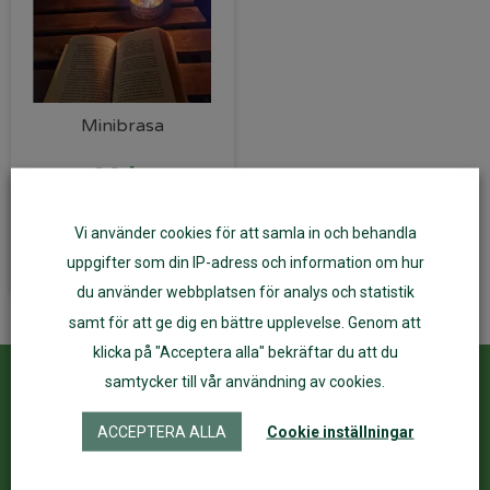
Minibrasa
99
kr
Vi använder cookies för att samla in och behandla
Läs mer
uppgifter som din IP-adress och information om hur
du använder webbplatsen för analys och statistik
samt för att ge dig en bättre upplevelse. Genom att
klicka på "Acceptera alla" bekräftar du att du
samtycker till vår användning av cookies.
Kundservice
ÅF Login
ACCEPTERA ALLA
Cookie inställningar
Kontakta oss
Logga in
Köpvillkor