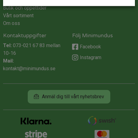
Integritet
Butik och öppettider
Vårt sortiment
Om oss
Kontaktuppgifter
Följ Minimundus
Tel:
073-021 67 83
mellan
Facebook
10-16
Instagram
Mail:
kontakt@minimundus.se
Anmäl dig till vårt nyhetsbrev