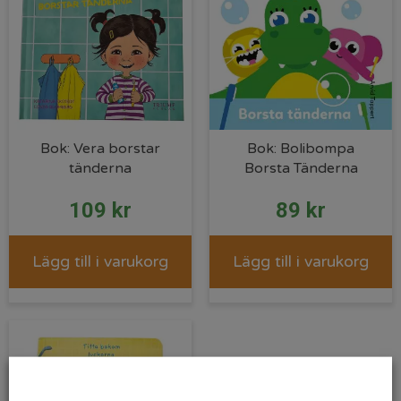
Bok: Vera borstar
Bok: Bolibompa
tänderna
Borsta Tänderna
109
kr
89
kr
Lägg till i varukorg
Lägg till i varukorg