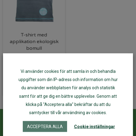
T-shirt med
applikation ekologisk
bomull
169
kr
135
kr
Vi använder cookies för att samla in och behandla
Välj alternativ
uppgifter som din IP-adress och information om hur
du använder webbplatsen för analys och statistik
samt för att ge dig en bättre upplevelse. Genom att
klicka på "Acceptera alla" bekräftar du att du
samtycker till vår användning av cookies.
Kundservice
ÅF Login
ACCEPTERA ALLA
Cookie inställningar
Kontakta oss
Logga in