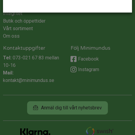
Köpvillkor
Integritet
Butik och öppettider
Vårt sortiment
Om oss
Kontaktuppgifter
Följ Minimundus
Tel:
073-021 67 83
mellan
Facebook
10-16
Instagram
Mail:
kontakt@minimundus.se
Anmäl dig till vårt nyhetsbrev