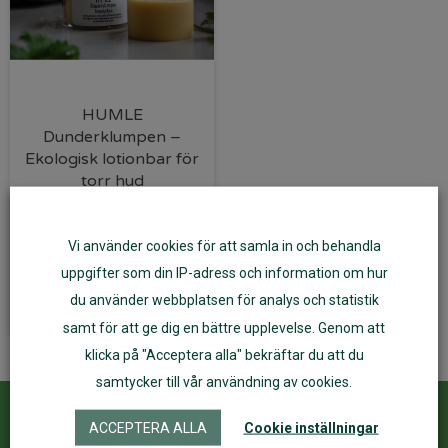
HUMLE
Dunderklumpen –
Ekologisk lotionbar för
torr hud
399
kr
Vi använder cookies för att samla in och behandla
uppgifter som din IP-adress och information om hur
Lägg till i varukorg
du använder webbplatsen för analys och statistik
samt för att ge dig en bättre upplevelse. Genom att
klicka på "Acceptera alla" bekräftar du att du
samtycker till vår användning av cookies.
ACCEPTERA ALLA
Cookie inställningar
Kundservice
ÅF Login