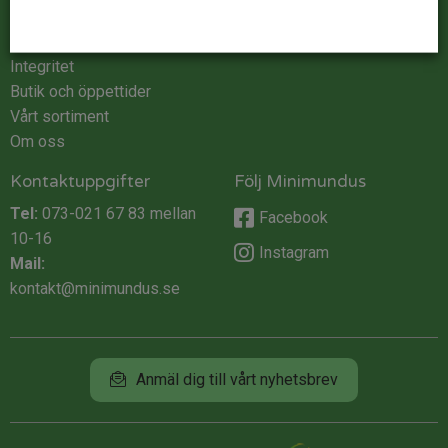
Kontakta oss
Logga in
Köpvillkor
Integritet
Butik och öppettider
Vårt sortiment
Om oss
Kontaktuppgifter
Följ Minimundus
Tel:
073-021 67 83
mellan
Facebook
10-16
Instagram
Mail:
kontakt@minimundus.se
Anmäl dig till vårt nyhetsbrev