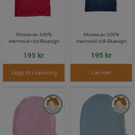
Mössa av 100%
Mössa av 100%
merinoull röd Bluesign
merinoull blå Bluesign
195
kr
195
kr
Lägg till i varukorg
Läs mer