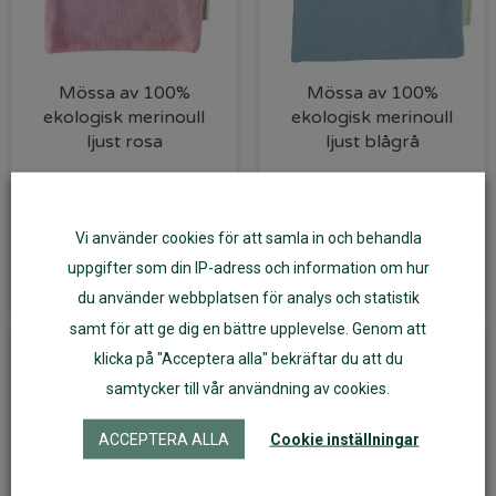
Mössa av 100%
Mössa av 100%
ekologisk merinoull
ekologisk merinoull
ljust rosa
ljust blågrå
185
kr
195
kr
Vi använder cookies för att samla in och behandla
Läs mer
Lägg till i varukorg
uppgifter som din IP-adress och information om hur
du använder webbplatsen för analys och statistik
samt för att ge dig en bättre upplevelse. Genom att
klicka på "Acceptera alla" bekräftar du att du
samtycker till vår användning av cookies.
ACCEPTERA ALLA
Cookie inställningar