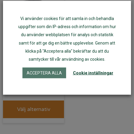
Vi använder cookies för att samla in och behandla
uppgifter som din IP-adress och information om hur
du använder webbplatsen för analys och statistik
samt för att ge dig en bättre upplevelse. Genom att
klicka på "Acceptera alla" bekräftar du att du
samtycker till vår användning av cookies.
Midjebyxa 100%
ekologisk merinoull
ACCEPTERA ALLA
Cookie inställningar
grå
209
kr
Välj alternativ