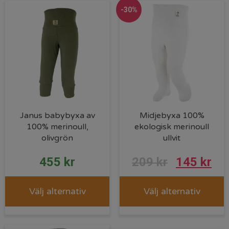
-30%
Janus babybyxa av
Midjebyxa 100%
100% merinoull,
ekologisk merinoull
olivgrön
ullvit
455
kr
209
kr
145
kr
Välj alternativ
Välj alternativ