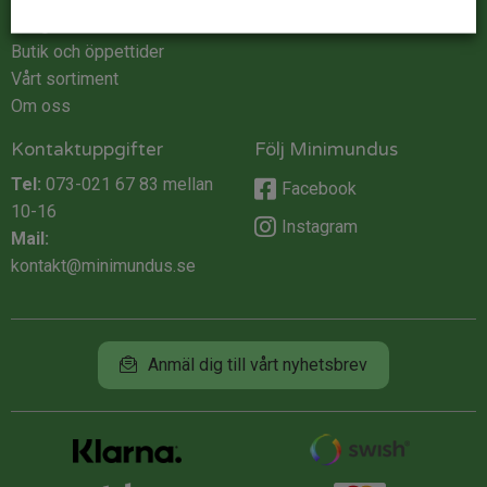
Integritet
Butik och öppettider
Vårt sortiment
Om oss
Kontaktuppgifter
Följ Minimundus
Tel:
073-021 67 83
mellan
Facebook
10-16
Instagram
Mail:
kontakt@minimundus.se
Anmäl dig till vårt nyhetsbrev