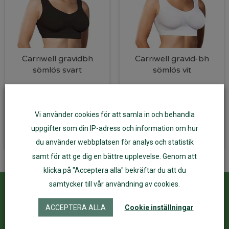
Carriwell gravidbh
Carriwell gravid-bh
sömlös svart
sömlös vit
209
kr
209
kr
Vi använder cookies för att samla in och behandla
Välj alternativ
Välj alternativ
uppgifter som din IP-adress och information om hur
du använder webbplatsen för analys och statistik
samt för att ge dig en bättre upplevelse. Genom att
klicka på "Acceptera alla" bekräftar du att du
samtycker till vår användning av cookies.
Kundservice
ÅF Login
ACCEPTERA ALLA
Cookie inställningar
Kontakta oss
Logga in
Köpvillkor