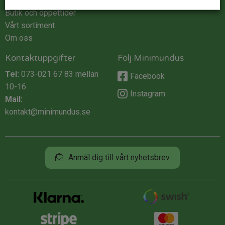
Integritet
Butik och öppettider
Vårt sortiment
Om oss
Kontaktuppgifter
Följ Minimundus
Tel:
073-021 67 83
mellan
Facebook
10-16
Instagram
Mail:
kontakt@minimundus.se
Anmäl dig till vårt nyhetsbrev