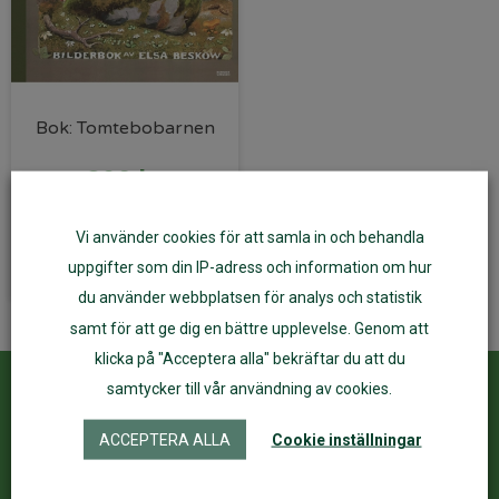
Bok: Tomtebobarnen
290
kr
Vi använder cookies för att samla in och behandla
Lägg till i varukorg
uppgifter som din IP-adress och information om hur
du använder webbplatsen för analys och statistik
samt för att ge dig en bättre upplevelse. Genom att
klicka på "Acceptera alla" bekräftar du att du
samtycker till vår användning av cookies.
Kundservice
ÅF Login
ACCEPTERA ALLA
Cookie inställningar
Kontakta oss
Logga in
Köpvillkor