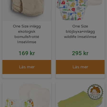
One Size inlägg
One Size
ekologisk
blöjbyxa+inlägg
bomullsfrotté
wildlife ImseVimse
ImseVimse
169
kr
295
kr
Läs mer
Läs mer