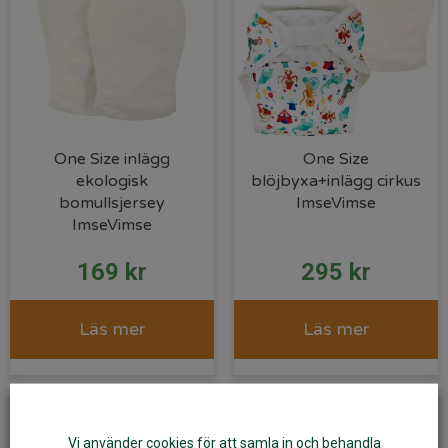
One Size inlägg
One Size
ekologisk
blöjbyxa+inlägg cirkus
bomullsjersey
ImseVimse
ImseVimse
169
kr
295
kr
Läs mer
Läs mer
Vi använder cookies för att samla in och behandla