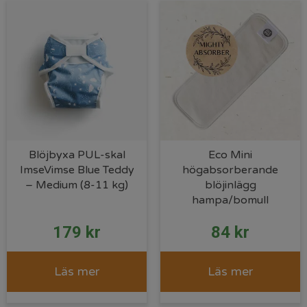
Blöjbyxa PUL-skal
Eco Mini
ImseVimse Blue Teddy
högabsorberande
– Medium (8-11 kg)
blöjinlägg
hampa/bomull
179
kr
84
kr
Läs mer
Läs mer