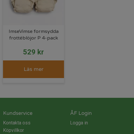
ImseVimse formsydda
frottéblöjor P 4-pack
529
kr
Läs mer
Kundservice
ÅF Login
Kontakta oss
Logga in
Köpvillkor