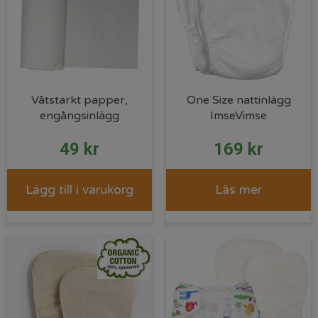
Våtstarkt papper,
One Size nattinlägg
engångsinlägg
ImseVimse
49
kr
169
kr
Lägg till i varukorg
Läs mer