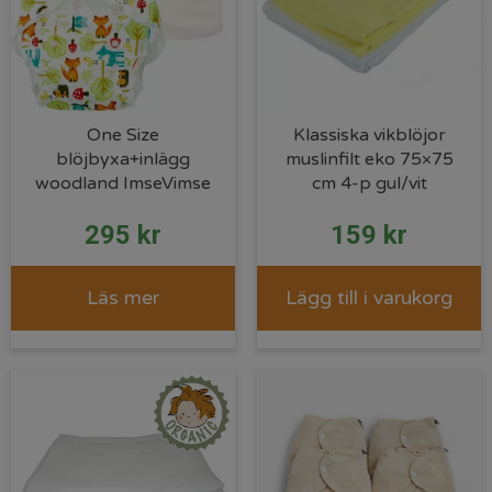
One Size
Klassiska vikblöjor
blöjbyxa+inlägg
muslinfilt eko 75×75
woodland ImseVimse
cm 4-p gul/vit
295
kr
159
kr
Läs mer
Lägg till i varukorg