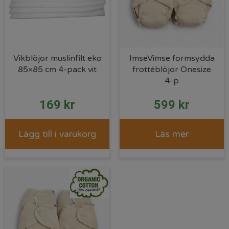
Vikblöjor muslinfilt eko
ImseVimse formsydda
85×85 cm 4-pack vit
frottéblöjor Onesize
4-p
169
kr
599
kr
Lägg till i varukorg
Läs mer