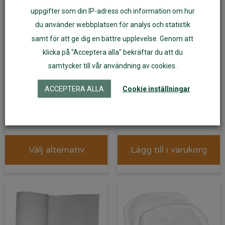
uppgifter som din IP-adress och information om hur
du använder webbplatsen för analys och statistik
samt för att ge dig en bättre upplevelse. Genom att
klicka på "Acceptera alla" bekräftar du att du
samtycker till vår användning av cookies.
Blöjbyxa PUL-skal
Blöjhink/Tvätthink, vit
ACCEPTERA ALLA
Cookie inställningar
ImseVimse Vit
149
kr
135
kr
Välj alternativ
Lägg till i varukorg