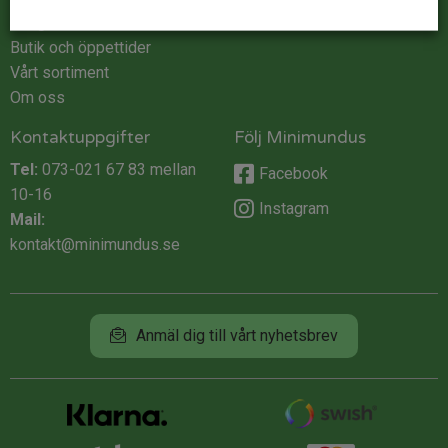
Integritet
Butik och öppettider
Vårt sortiment
Om oss
Kontaktuppgifter
Följ Minimundus
Tel:
073-021 67 83
mellan
Facebook
10-16
Instagram
Mail:
kontakt@minimundus.se
Anmäl dig till vårt nyhetsbrev