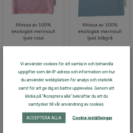
Mössa av 100%
Mössa av 100%
ekologisk merinoull
ekologisk merinoull
ljust rosa
ljust blågrå
185
kr
195
kr
Vi använder cookies för att samla in och behandla
Läs mer
Lägg till i varukorg
uppgifter som din IP-adress och information om hur
du använder webbplatsen för analys och statistik
samt för att ge dig en bättre upplevelse. Genom att
klicka på "Acceptera alla" bekräftar du att du
samtycker till vår användning av cookies.
ACCEPTERA ALLA
Cookie inställningar