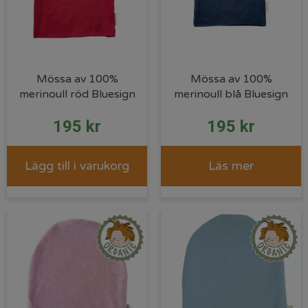
Mössa av 100%
Mössa av 100%
merinoull röd Bluesign
merinoull blå Bluesign
195
kr
195
kr
Lägg till i varukorg
Läs mer