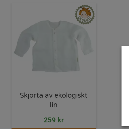
Skjorta av ekologiskt
lin
259
kr