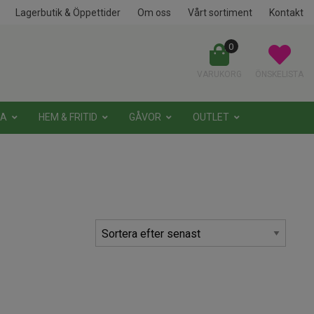
Lagerbutik & Öppettider
Om oss
Vårt sortiment
Kontakt
0
VARUKORG
ÖNSKELISTA
NA
HEM & FRITID
GÅVOR
OUTLET