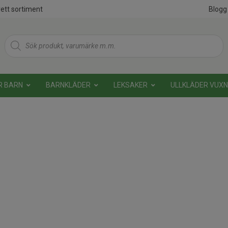
ett sortiment
Blogg
Products
search
R BARN
BARNKLÄDER
LEKSAKER
ULLKLÄDER VUX