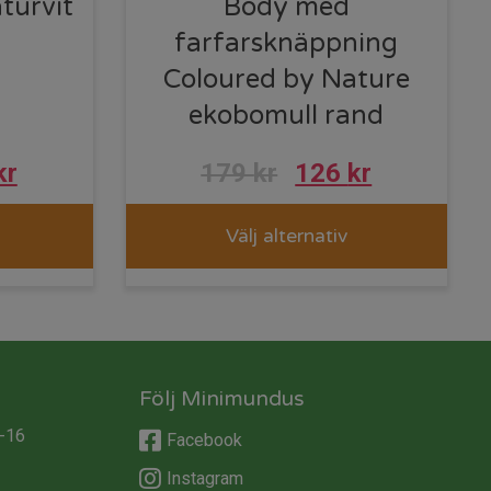
turvit
Body med
farfarsknäppning
Coloured by Nature
ekobomull rand
kr
179
kr
126
kr
Välj alternativ
Följ Minimundus
-16
Facebook
Instagram