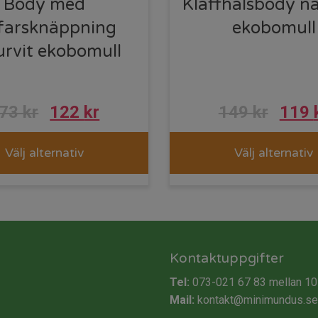
Body med
Klaffhalsbody na
farsknäppning
ekobomull
urvit ekobomull
173
kr
122
kr
149
kr
119
Välj alternativ
Välj alternativ
Kontaktuppgifter
Tel:
073-021 67 83
mellan 10
Mail:
kontakt@minimundus.se