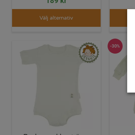
189
kr
Välj alternativ
-30%