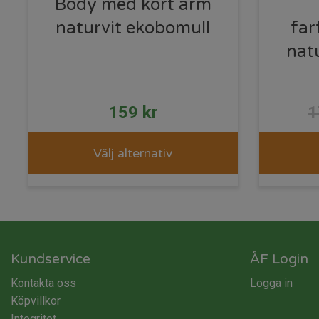
Body med kort ärm
naturvit ekobomull
far
nat
159
kr
Välj alternativ
Kundservice
ÅF Login
Kontakta oss
Logga in
Köpvillkor
Integritet