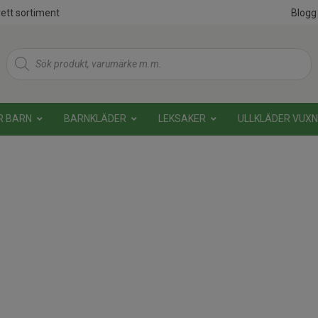
ett sortiment
Blogg
Products
search
R BARN
BARNKLÄDER
LEKSAKER
ULLKLÄDER VUX