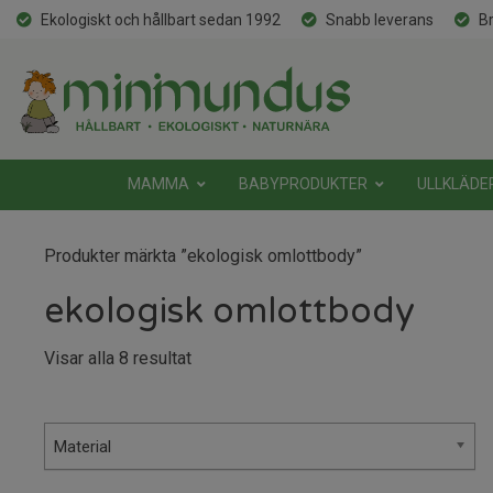
Ekologiskt och hållbart sedan 1992
Snabb leverans
Br
MAMMA
BABYPRODUKTER
ULLKLÄDE
Produkter märkta ”ekologisk omlottbody”
ekologisk omlottbody
Sortera
Visar alla 8 resultat
efter
senaste
Material