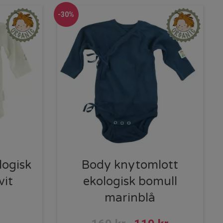
-30%
logisk
Body knytomlott
vit
ekologisk bomull
marinblå