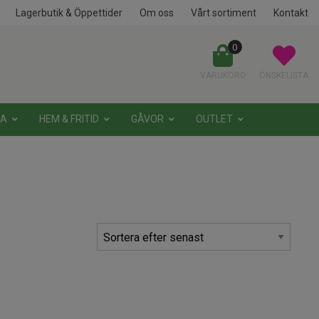
Lagerbutik & Öppettider
Om oss
Vårt sortiment
Kontakt
0
VARUKORG
ÖNSKELISTA
NA
HEM & FRITID
GÅVOR
OUTLET