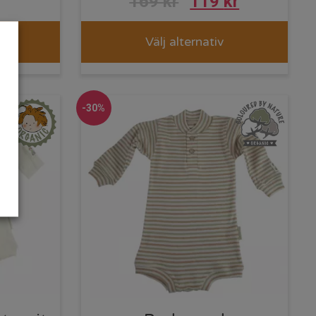
169
kr
119
kr
Välj alternativ
-30%