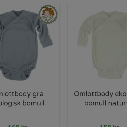
lottbody grå
Omlottbody eko
ologisk bomull
bomull natur