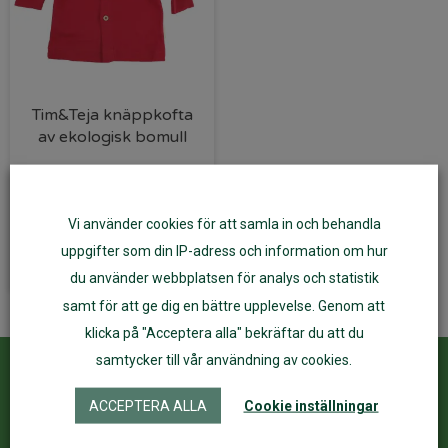
Tim&Teja knäppkofta
av ekologisk bomull
159
kr
Vi använder cookies för att samla in och behandla
Välj alternativ
uppgifter som din IP-adress och information om hur
du använder webbplatsen för analys och statistik
samt för att ge dig en bättre upplevelse. Genom att
klicka på "Acceptera alla" bekräftar du att du
samtycker till vår användning av cookies.
Kundservice
ÅF Login
ACCEPTERA ALLA
Cookie inställningar
Kontakta oss
Logga in
Köpvillkor