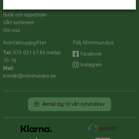
Integritet
Butik och öppettider
Vårt sortiment
Om oss
Kontaktuppgifter
Följ Minimundus
Tel:
073-021 67 83
mellan
Facebook
10-16
Instagram
Mail:
kontakt@minimundus.se
Anmäl dig till vårt nyhetsbrev