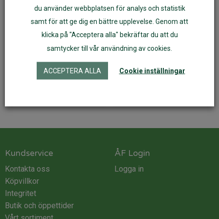
du använder webbplatsen för analys och statistik
samt för att ge dig en bättre upplevelse. Genom att
Bitleksak Groda
Bitring blomma
klicka på "Acceptera alla" bekräftar du att du
samtycker till vår användning av cookies.
159
kr
270
kr
ACCEPTERA ALLA
Cookie inställningar
Läs mer
Lägg till i varukorg
Kundservice
ÅF Login
Kontakta oss
Logga in
Köpvillkor
Integritet
Butik och öppettider
Vårt sortiment