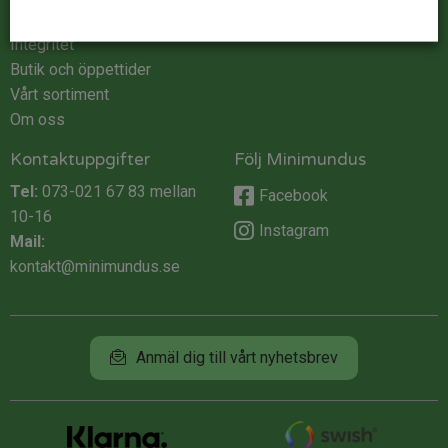
Köpvillkor
Integritet
Butik och öppettider
Vårt sortiment
Om oss
Kontaktuppgifter
Följ Minimundus
Tel:
073-021 67 83
mellan
Facebook
10-16
Instagram
Mail:
kontakt@minimundus.se
Anmäl dig till vårt nyhetsbrev