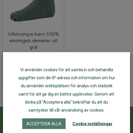
Ullstrumpa barn 100%
ekologisk demeter ull
grå
125
kr
94
kr
Vi använder cookies för att samla in och behandla
Välj alternativ
uppgifter som din IP-adress och information om hur
du använder webbplatsen för analys och statistik
samt för att ge dig en bättre upplevelse. Genom att
klicka på "Acceptera alla" bekräftar du att du
samtycker till vår användning av cookies.
Kundservice
ÅF Login
ACCEPTERA ALLA
Cookie inställningar
Kontakta oss
Logga in