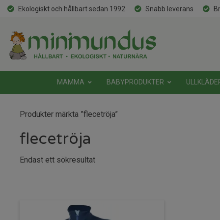
Ekologiskt och hållbart sedan 1992
Snabb leverans
Br
MAMMA
BABYPRODUKTER
ULLKLÄDE
Produkter märkta ”flecetröja”
flecetröja
Endast ett sökresultat