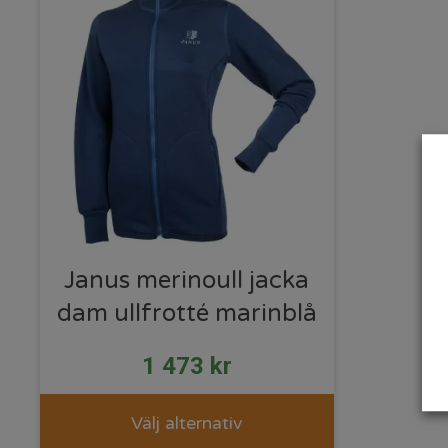
Janus merinoull jacka
dam ullfrotté marinblå
1 473
kr
Välj alternativ