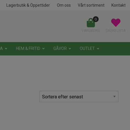
Lagerbutik & Öppettider
Om oss
Vårt sortiment
Kontakt
0
VARUKORG
ÖNSKELISTA
NA
HEM & FRITID
GÅVOR
OUTLET