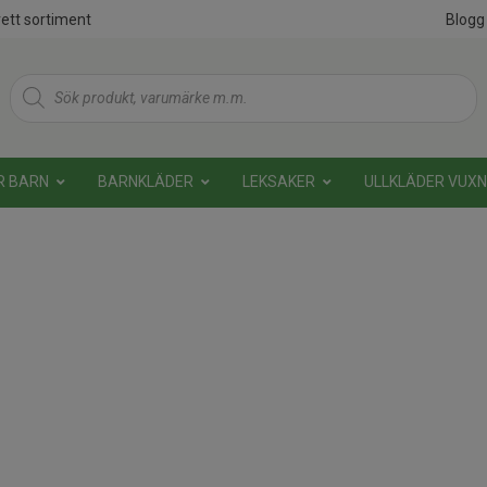
ett sortiment
Blogg
Products
search
R BARN
BARNKLÄDER
LEKSAKER
ULLKLÄDER VUX