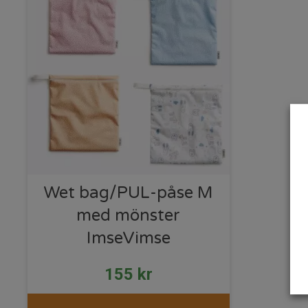
Wet bag/PUL-påse M
med mönster
ImseVimse
155
kr