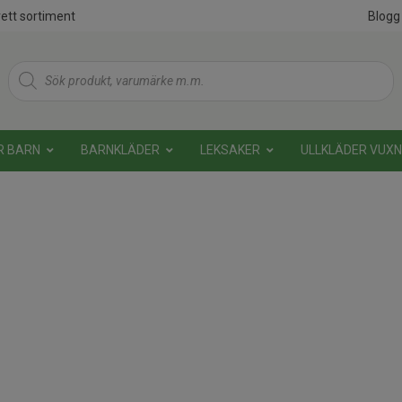
ett sortiment
Blogg
Products
search
R BARN
BARNKLÄDER
LEKSAKER
ULLKLÄDER VUX