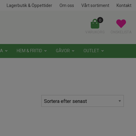
Lagerbutik & Öppettider
Om oss
Vårt sortiment
Kontakt
0
VARUKORG
ÖNSKELISTA
NA
HEM & FRITID
GÅVOR
OUTLET