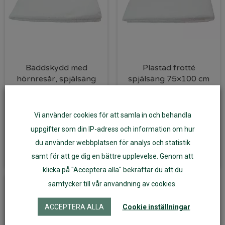
Bäddskydd med
Plastad frotté
hörnresår, spjälsäng
spjälsäng 75×100 cm
60×120 cm
209
kr
129
kr
Vi använder cookies för att samla in och behandla
uppgifter som din IP-adress och information om hur
Lägg till i varukorg
Läs mer
du använder webbplatsen för analys och statistik
samt för att ge dig en bättre upplevelse. Genom att
klicka på "Acceptera alla" bekräftar du att du
samtycker till vår användning av cookies.
ACCEPTERA ALLA
Cookie inställningar