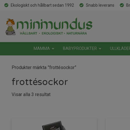
Ekologiskt och hållbart sedan 1992
Snabb leverans
Br
MAMMA
BABYPRODUKTER
ULLKLÄDE
Produkter märkta ”frottésockor”
frottésockor
Sortera
Visar alla 3 resultat
efter
senaste