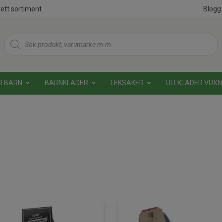
ett sortiment
Blogg
Products
search
R BARN
BARNKLÄDER
LEKSAKER
ULLKLÄDER VUX