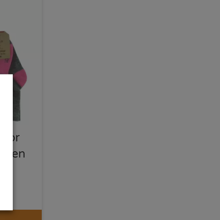
mpor
k, en
dd