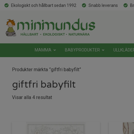
Ekologiskt och hållbart sedan 1992
Snabb leverans
Br
MAMMA
BABYPRODUKTER
ULLKLÄDE
Produkter märkta ”giftfri babyfilt”
giftfri babyfilt
Sortera
Visar alla 4 resultat
efter
senaste