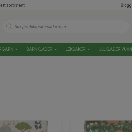
ett sortiment
Blogg
Products
search
R BARN
BARNKLÄDER
LEKSAKER
ULLKLÄDER VUX