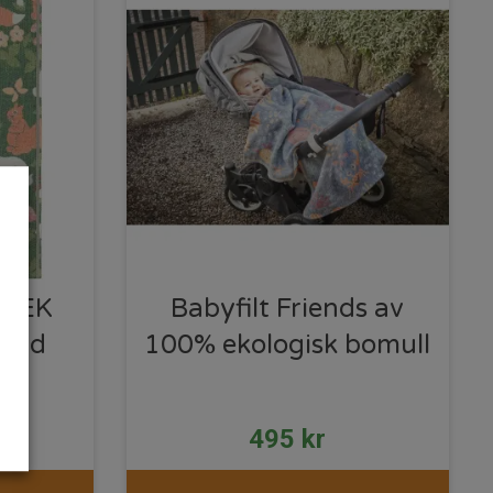
SLEK
Babyfilt Friends av
lund
100% ekologisk bomull
495
kr