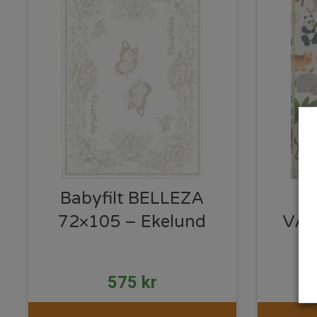
Babyfilt BELLEZA
B
72×105 – Ekelund
VÄN
575
kr