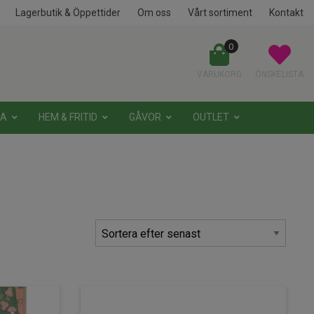
Lagerbutik & Öppettider
Om oss
Vårt sortiment
Kontakt
0
VARUKORG
ÖNSKELISTA
NA
HEM & FRITID
GÅVOR
OUTLET