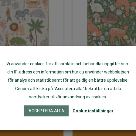
Vi använder cookies för att samla in och behandla uppgifter som
din IP-adress och information om hur du använder webbplatsen
för analys och statistik samt för att ge dig en bättre upplevelse.
abyfilt VILDA
Babyfilt SKOG
Genom att klicka på "Acceptera alla" bekräftar du att du
NER 72×105 –
72×105 – Eke
samtycker till vår användning av cookies.
Ekelund
ACCEPTERA ALLA
Cookie inställningar
575
kr
575
kr