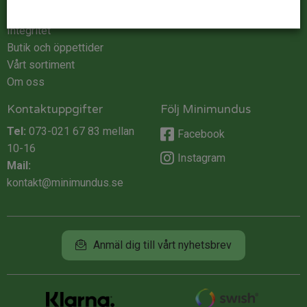
Köpvillkor
Integritet
Butik och öppettider
Vårt sortiment
Om oss
Kontaktuppgifter
Följ Minimundus
Tel:
073-021 67 83
mellan
Facebook
10-16
Instagram
Mail:
kontakt@minimundus.se
Anmäl dig till vårt nyhetsbrev