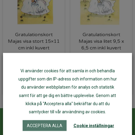
Gratulationskort
Gratulationskort
Majas visa stort 15×11
Majas visa litet 9,5 x
cm inkl kuvert
6,5 cm inkl kuvert
16
kr
12
kr
Vi använder cookies för att samla in och behandla
Läs mer
Lägg till i varukorg
uppgifter som din IP-adress och information om hur
du använder webbplatsen för analys och statistik
samt för att ge dig en bättre upplevelse. Genom att
klicka på "Acceptera alla" bekräftar du att du
samtycker till vår användning av cookies.
Kundservice
ÅF Login
ACCEPTERA ALLA
Cookie inställningar
Kontakta oss
Logga in