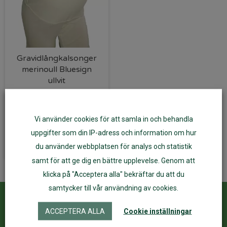
Gravidlångkalsonger
merinoull Bluesign
ullvit
439
kr
Vi använder cookies för att samla in och behandla
Välj alternativ
uppgifter som din IP-adress och information om hur
du använder webbplatsen för analys och statistik
samt för att ge dig en bättre upplevelse. Genom att
klicka på "Acceptera alla" bekräftar du att du
samtycker till vår användning av cookies.
Kundservice
ÅF Login
ACCEPTERA ALLA
Cookie inställningar
Kontakta oss
Logga in