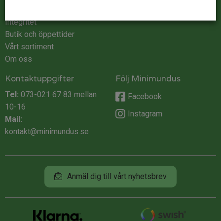
Köpvillkor
Integritet
Butik och öppettider
Vårt sortiment
Om oss
Kontaktuppgifter
Följ Minimundus
Tel:
073-021 67 83
mellan
Facebook
10-16
Instagram
Mail:
kontakt@minimundus.se
Anmäl dig till vårt nyhetsbrev