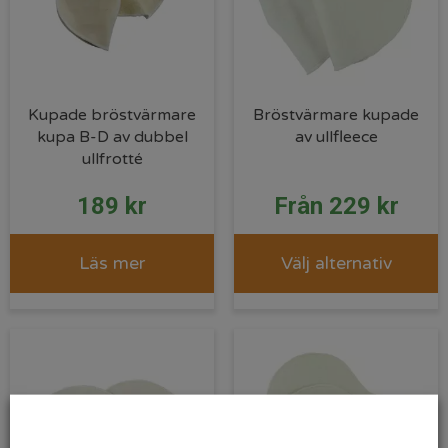
Kupade bröstvärmare
Bröstvärmare kupade
kupa B-D av dubbel
av ullfleece
ullfrotté
189
kr
Från
229
kr
Läs mer
Välj alternativ