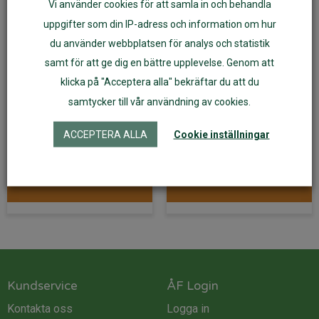
Vi använder cookies för att samla in och behandla
uppgifter som din IP-adress och information om hur
du använder webbplatsen för analys och statistik
samt för att ge dig en bättre upplevelse. Genom att
Bröstvärmare runda
Bröstvärmare av
klicka på "Acceptera alla" bekräftar du att du
av ekologisk ulltrikå
ekologisk ulltrikå
samtycker till vår användning av cookies.
formade
ACCEPTERA ALLA
Cookie inställningar
139
kr
179
kr
Läs mer
Läs mer
Kundservice
ÅF Login
Kontakta oss
Logga in