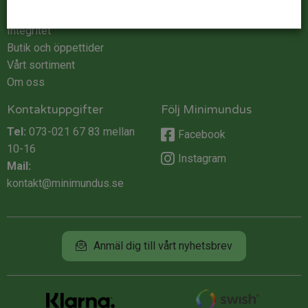
Köpvillkor
Integritet
Butik och öppettider
Vårt sortiment
Om oss
Kontaktuppgifter
Följ Minimundus
Tel:
073-021 67 83
mellan
Facebook
10-16
Instagram
Mail:
kontakt@minimundus.se
Anmäl dig till vårt nyhetsbrev