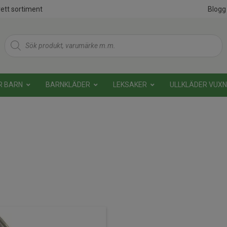
ett sortiment
Blogg
Products
search
R BARN
BARNKLÄDER
LEKSAKER
ULLKLÄDER VUX