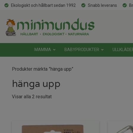
Ekologiskt och hållbart sedan 1992
Snabb leverans
Br
MAMMA
BABYPRODUKTER
ULLKLÄDE
Produkter märkta ”hänga upp”
hänga upp
Sortera
Visar alla 2 resultat
efter
senaste