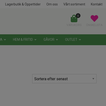
Lagerbutik & Öppettider
Om oss
Vårt sortiment
Kontakt
0
VARUKORG
ÖNSKELISTA
NA
HEM & FRITID
GÅVOR
OUTLET