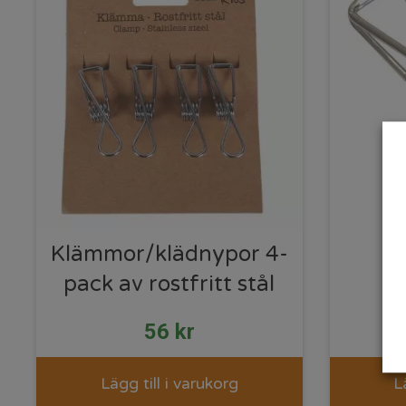
Klämmor/klädnypor 4-
Kl
pack av rostfritt stål
56
kr
Lägg till i varukorg
L